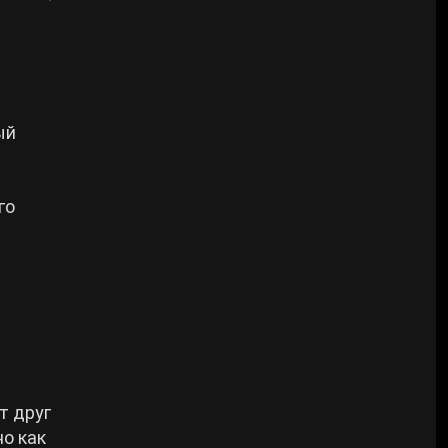
ый
го
т друг
но как