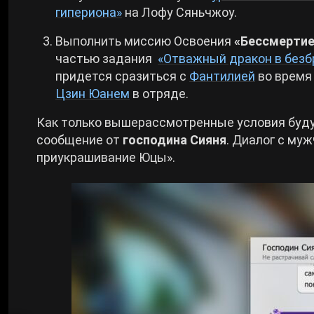
гипериона»
на Лофу Сяньчжоу.
Выполнить миссию Освоения
«Бессмертие
частью задания
«Отважный дракон в безб
придется сразиться с
Фантилией
во время
Цзин Юанем
в отряде.
Как только вышерассмотренные условия буду
сообщение от
господина Сияня
. Диалог с му
приукрашивание Юцы».