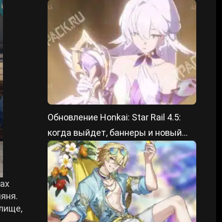
Обновление Honkai: Star Rail 4.5:
когда выйдет, баннеры и новый
контент
ках
яня.
лище,