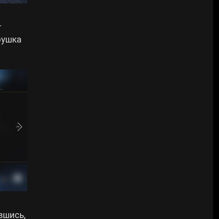
т
рушка
вшись,