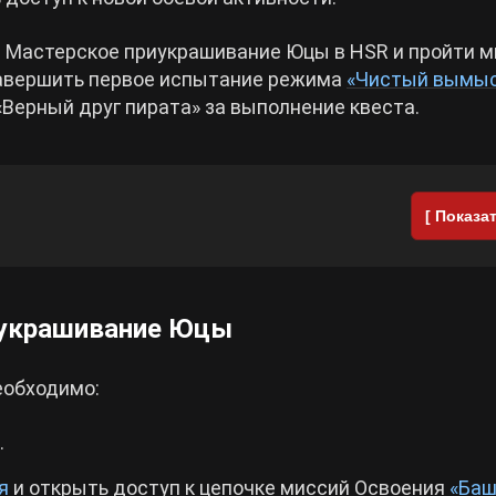
ие Мастерское приукрашивание Юцы в HSR и пройти 
завершить первое испытание режима
«Чистый вымы
Верный друг пирата» за выполнение квеста.
[ Показат
иукрашивание Юцы
еобходимо:
.
я
и открыть доступ к цепочке миссий Освоения
«Баш