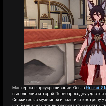
Билды Arknights: Endfield
Crimson Desert
Билды Wuthering Waves
Zenless Zone Zero
Билды Cyberpunk 2077
Kingdom Come: Deliverance 2
Билды Path of Exile 2
Path of Exile 2
Wuthering Waves
Roblox
Мастерское приукрашивание Юцы в
Honkai: Sta
выполнения которой Первопроходцу удастся 
Свяжитесь с мужчиной и назначьте встречу у
Hogwarts Legacy
чтобы увидеть птицу-говоруна Юцы и открыть