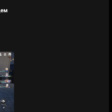
цем
ы