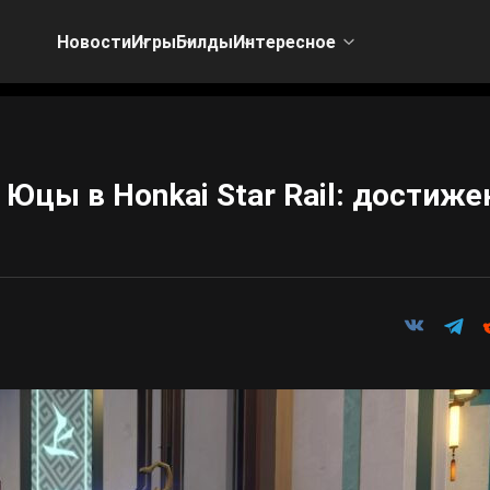
Новости
Игры
Билды
Интересное
Юцы в Honkai Star Rail: достиже