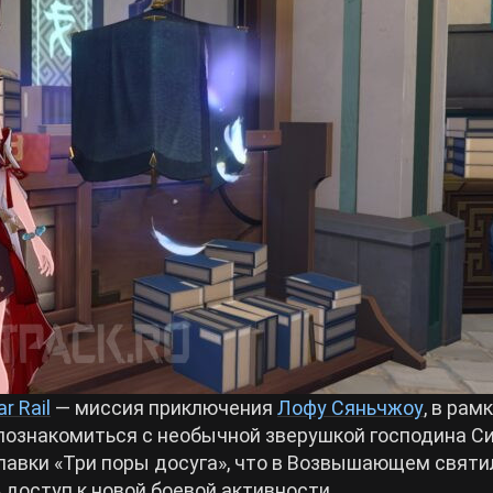
r Rail
— миссия приключения
Лофу Сяньчжоу
, в рам
познакомиться с необычной зверушкой господина Си
 лавки «Три поры досуга», что в Возвышающем святи
 доступ к новой боевой активности.