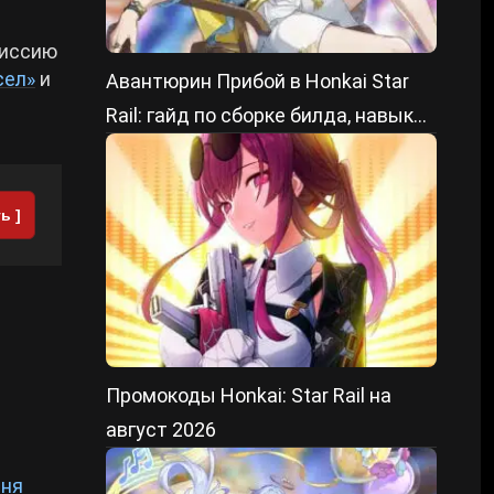
миссию
сел»
и
Авантюрин Прибой в Honkai Star
Rail: гайд по сборке билда, навыки
и лучшие отряды
ь ]
Промокоды Honkai: Star Rail на
август 2026
ня