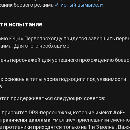
ханик боевого режима
«Чистый вымысел»
.
ти испытание
орию Юцы» Первопроходцу придется завершить перв
има. Для этого необходимо:
вень персонажей для успешного прохождению боево
их основные типы урона подходили под уязвимости
в.
ется придерживаться следующих советов:
йте приоритет DPS-персонажам, которые имеют
АоЕ-
ограничены циклами
, «мелкие» приспешники сменяю
е противники приходятся только на 1 и 3 волны. Важ