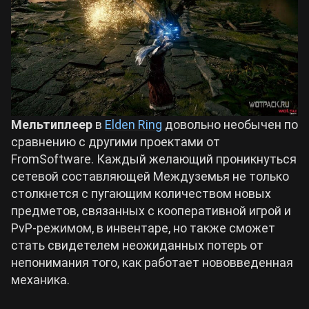
Билды Arknights: Endfield
Crimson Desert
Билды Wuthering Waves
Zenless Zone Zero
Билды Cyberpunk 2077
Мельтиплеер
в
Elden Ring
довольно необычен по
Kingdom Come: Deliverance 2
сравнению с другими проектами от
Билды Path of Exile 2
FromSoftware. Каждый желающий проникнуться
Path of Exile 2
сетевой составляющей Междуземья не только
столкнется с пугающим количеством новых
предметов, связанных с кооперативной игрой и
Wuthering Waves
PvP-режимом, в инвентаре, но также сможет
стать свидетелем неожиданных потерь от
Roblox
непонимания того, как работает нововведенная
механика.
Hogwarts Legacy