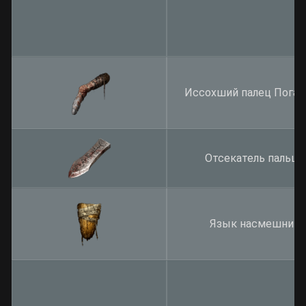
Иссохший палец Пога
Отсекатель пальце
Язык насмешника