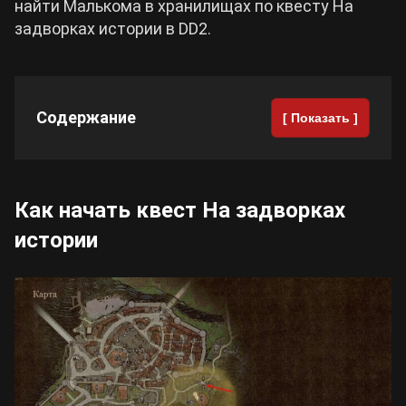
найти Малькома в хранилищах по квесту На
задворках истории в DD2.
Cyberpunk 2077
Все игры
Содержание
[ Показать ]
Как начать квест На задворках
истории