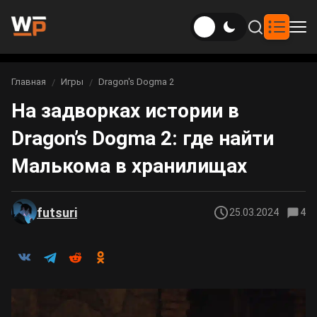
Новости
Главная
Игры
Dragon's Dogma 2
Вы здесь:
На задворках истории в
Новости Genshin Impact
Игры
Dragon’s Dogma 2: где найти
Genshin Impact
Билды
Новости Honkai: Star Rail
Малькома в хранилищах
Билды Genshin Impact
Интересное
Honkai: Star Rail
Новости Zenless Zone Zero
Рейтинги
futsuri
25.03.2024
4
Билды Honkai: Star Rail
Neverness to Everness
Аниме
Билды Zenless Zone Zero
Gothic 1 Remake
Фильмы и сериалы
Билды Neverness to Everness
Arknights: Endfield