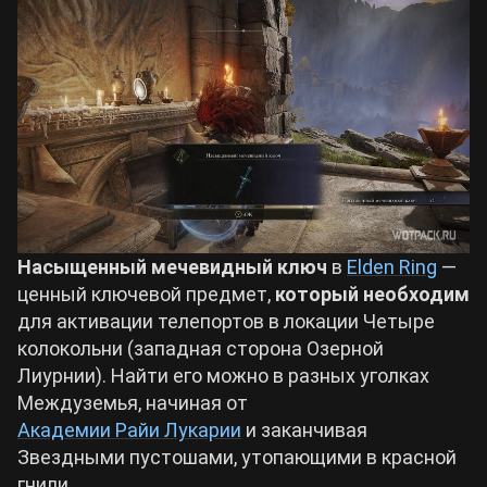
Билды Arknights: Endfield
Crimson Desert
Билды Wuthering Waves
Zenless Zone Zero
Билды Cyberpunk 2077
Kingdom Come: Deliverance 2
Билды Path of Exile 2
Path of Exile 2
Насыщенный мечевидный ключ
в
Elden Ring
—
ценный ключевой предмет,
который необходим
для активации телепортов в локации Четыре
Wuthering Waves
колокольни (западная сторона Озерной
Лиурнии). Найти его можно в разных уголках
Roblox
Междуземья, начиная от
Академии Райи Лукарии
и заканчивая
Звездными пустошами, утопающими в красной
Hogwarts Legacy
гнили.