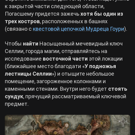
к закрытой части следующей области,
Погасшему придется зажечь
хотя бы один из
трех костров
, расположенных в башнях
(связано с
квестовой цепочкой Мудреца Гоури
).
Чтобы
найти
Насыщенный мечевидный ключ
Селлии, города магии, отправляйтесь на
исследование
восточной части
этой локации
(ближайшее место благодати «
У подножья
лестницы Селлии
») и отыщите небольшое
помещение, загороженное колоннами и
каменными стенами. Внутри него будет
стоять
сундук
, прячущий рассматриваемый ключевой
предмет.