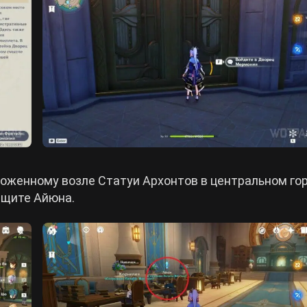
ложенному возле Статуи Архонтов в центральном го
ыщите Айюна.