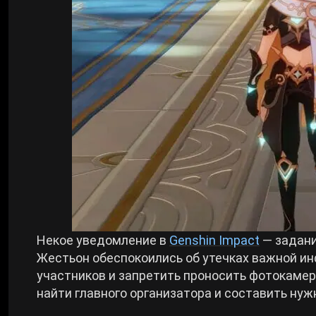
Билды Arknights: Endfield
Crimson Desert
Билды Wuthering Waves
Zenless Zone Zero
Билды Cyberpunk 2077
Kingdom Come: Deliverance 2
Билды Path of Exile 2
Path of Exile 2
Wuthering Waves
Некое уведомление в
Genshin Impact
— задани
Жестьон обеспокоились об утечках важной ин
Roblox
участников и запретить проносить фотокамер
найти главного организатора и составить ну
Hogwarts Legacy