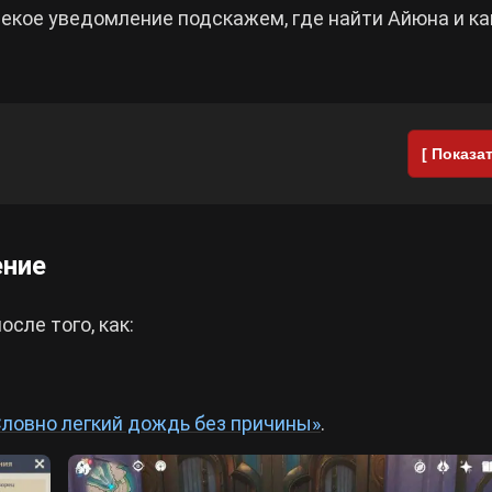
екое уведомление подскажем, где найти Айюна и ка
[ Показат
ение
сле того, как:
Словно легкий дождь без причины»
.