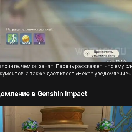
сните, чем он занят. Парень расскажет, что ему с
кументов, а также даст квест «Некое уведомление».
омление в Genshin Impact