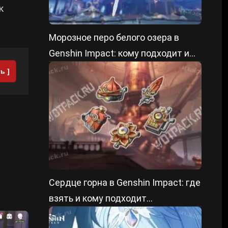
к
Морозное перо белого озера в
Genshin Impact: кому подходит и
как прокачать
ь ]
Сердце горна в Genshin Impact: где
взять и кому подходит
саппортский сет