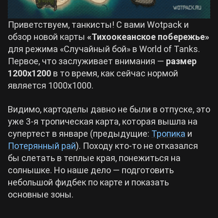
Cyberpunk 2077
Приветствуем, танкисты! С вами Wotpack и
обзор новой карты
«Тихоокеанское побережье»
для режима «Случайный бой» в World of Tanks.
Все игры
Первое, что заслуживает внимания —
размер
1200х1200
в то время, как сейчас нормой
является 1000х1000.
Видимо, картоделы давно не были в отпуске, это
уже 3-я тропическая карта, которая вышла на
супертест в январе (предыдущие:
Тропика
и
Потерянный рай
). Походу кто-то не отказался
бы слетать в теплые края, понежиться на
солнышке. Но наше дело — подготовить
небольшой фидбек по карте и показать
основные зоны.