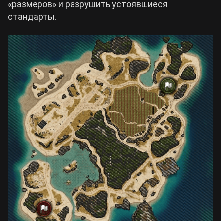
«размеров» и разрушить устоявшиеся
стандарты.
Билды Arknights: Endfield
Crimson Desert
Билды Wuthering Waves
Zenless Zone Zero
Билды Cyberpunk 2077
Kingdom Come: Deliverance 2
Билды Path of Exile 2
Path of Exile 2
Wuthering Waves
Roblox
Hogwarts Legacy