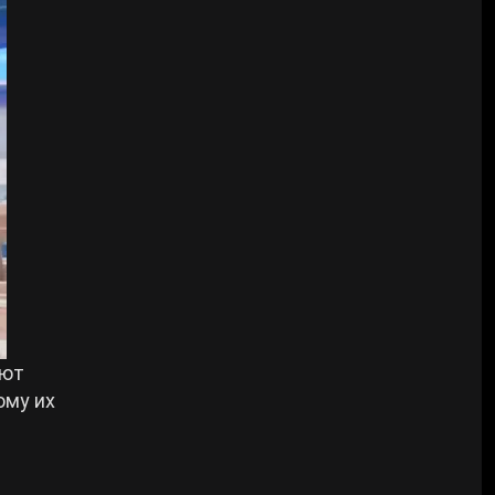
ают
ому их