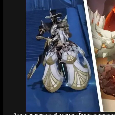
Билды Arknights: Endfield
Crimson Desert
Билды Wuthering Waves
Zenless Zone Zero
Билды Cyberpunk 2077
Kingdom Come: Deliverance 2
Билды Path of Exile 2
Path of Exile 2
Wuthering Waves
Roblox
Hogwarts Legacy
В ходе приключений в землях Гидро королевс