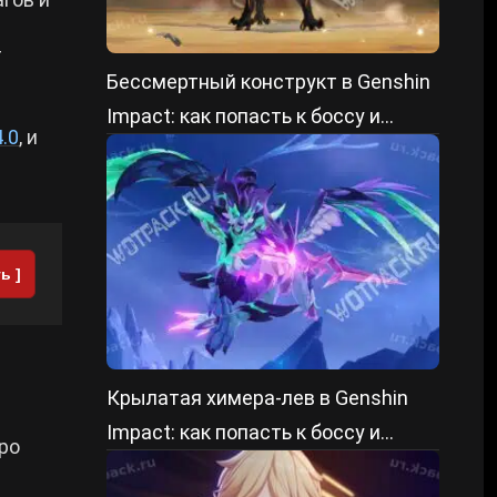
т
Бессмертный конструкт в Genshin
Impact: как попасть к боссу и
.0
, и
победить
ь ]
Крылатая химера-лев в Genshin
Impact: как попасть к боссу и
ро
победить