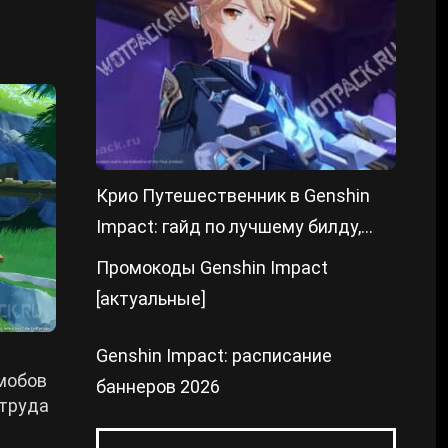
Крио Путешественник в Genshin
Impact: гайд по лучшему билду,
артефактам и отрядам
Промокоды Genshin Impact
[актуальные]
Genshin Impact: расписание
мобов
баннеров 2026
 труда