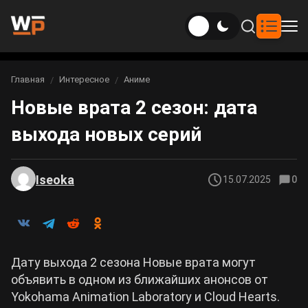
Новости
Главная
Интересное
Аниме
Вы здесь:
Новые врата 2 сезон: дата
Новости Genshin Impact
Игры
выхода новых серий
Genshin Impact
Билды
Новости Honkai: Star Rail
Билды Genshin Impact
Интересное
Honkai: Star Rail
Iseoka
15.07.2025
0
Новости Zenless Zone Zero
Рейтинги
Билды Honkai: Star Rail
Neverness to Everness
Аниме
Билды Zenless Zone Zero
Дату выхода 2 сезона Новые врата могут
Gothic 1 Remake
объявить в одном из ближайших анонсов от
Фильмы и сериалы
Билды Neverness to Everness
Yokohama Animation Laboratory и Cloud Hearts.
Arknights: Endfield