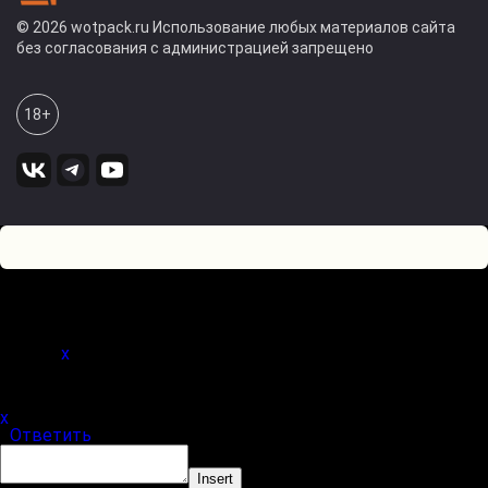
© 2026 wotpack.ru Использование любых материалов сайта
без согласования с администрацией запрещено
18+
0
Оставьте комментарий! Напишите, что думаете по поводу
статьи.
x
(
)
x
|
Ответить
Insert