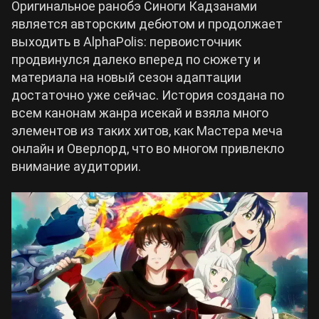
Оригинальное ранобэ Синоги Кадзанами
является авторским дебютом и продолжает
Билды Arknights: Endfield
выходить в AlphaPolis: первоисточник
Crimson Desert
продвинулся далеко вперед по сюжету и
Билды Wuthering Waves
материала на новый сезон адаптации
Zenless Zone Zero
достаточно уже сейчас. История создана по
всем канонам жанра исекай и взяла много
Билды Cyberpunk 2077
Kingdom Come: Deliverance 2
элементов из таких хитов, как Мастера меча
онлайн и Оверлорд, что во многом привлекло
Билды Path of Exile 2
внимание аудитории.
Path of Exile 2
Wuthering Waves
Roblox
Hogwarts Legacy