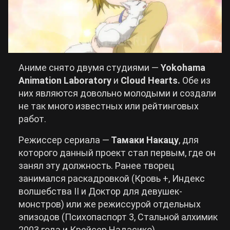
Аниме снято двумя студиями ―
Yokohama
Animation Laboratory
и
Cloud Hearts.
Обе из
них являются довольно молодыми и создали
не так много известных или рейтинговых
работ.
Режиссер сериала ―
Тамаки Накацу
, для
которого данный проект стал первым, где он
занял эту должность. Ранее творец
занимался раскадровкой (Кровь +, Индекс
волшебства II и Доктор для девушек-
монстров) или же режиссурой отдельных
эпизодов (Психопаспорт 3, Стальной алхимик
2003 года и Крейсер Надэсико).