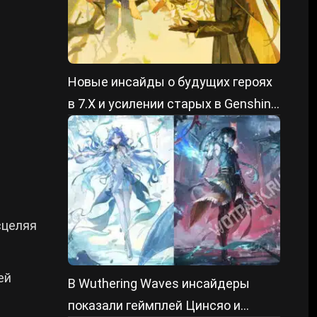
Новые инсайды о будущих героях
в 7.X и усилении старых в Genshin
Impact
сцеляя
ей
В Wuthering Waves инсайдеры
показали геймплей Цинсяо и