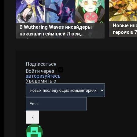
Новые ин
В Wuthering Waves инсайдеры
героях в 
показали геймплей Люси,
Genshin I
Ребекки и Люциллы
Подписаться
Войти через
авторизуйтесь
Уведомить о