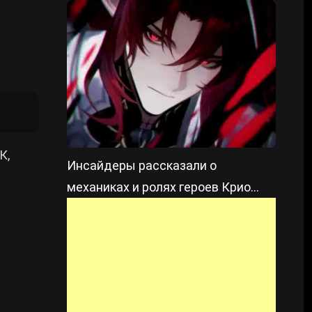
Цзинжаня
К,
Инсайдеры рассказали о
механиках и ролях героев Крио
региона в Genshin Impact