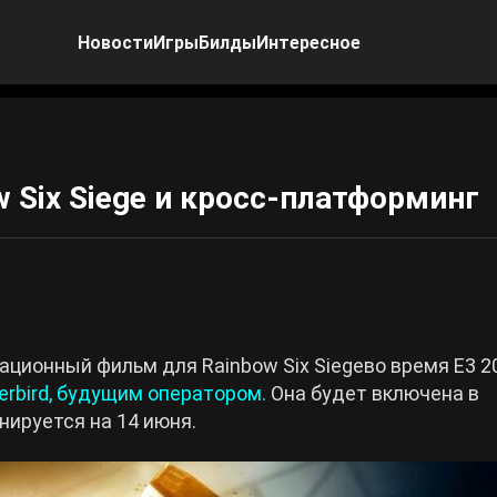
Новости
Игры
Билды
Интересное
 Six Siege и кросс-платформинг
ционный фильм для Rainbow Six Siegeво время E3 20
rbird, будущим оператором.
Она будет включена в
анируется на 14 июня.