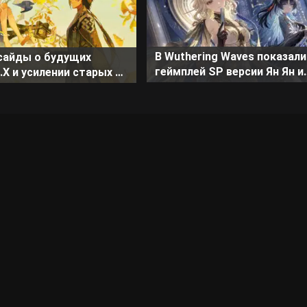
В Wuthering Waves показали
сайды о будущих
геймплей SP версии Ян Ян и
7.X и усилении старых в
Суисуи
mpact