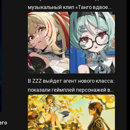
музыкальный клип «Танго вдвоем»
из ZZZ
В ZZZ выйдет агент нового класса:
показали геймплей персонажей в
патче 3.2
его