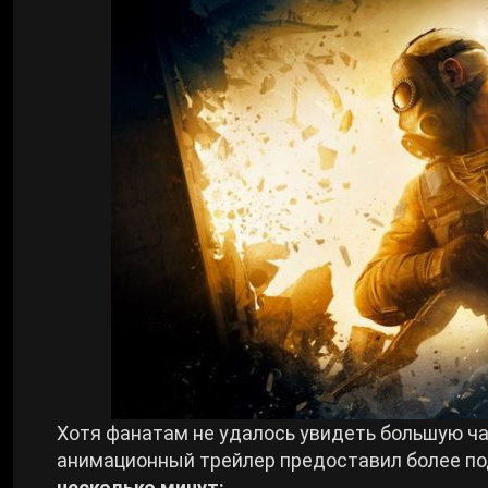
Билды Arknights: Endfield
Crimson Desert
Билды Wuthering Waves
Zenless Zone Zero
Билды Cyberpunk 2077
Kingdom Come: Deliverance 2
Билды Path of Exile 2
Path of Exile 2
Wuthering Waves
Roblox
Хотя фанатам не удалось увидеть большую час
анимационный трейлер предоставил более п
Hogwarts Legacy
несколько минут: