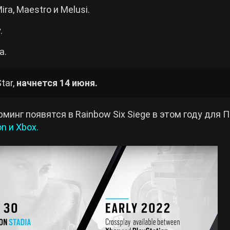
a, Maestro и Melusi.
.
а.
tar,
начнется 14 июня.
минг появятся в Rainbow Six Siege в этом году для П
n и Xbox.