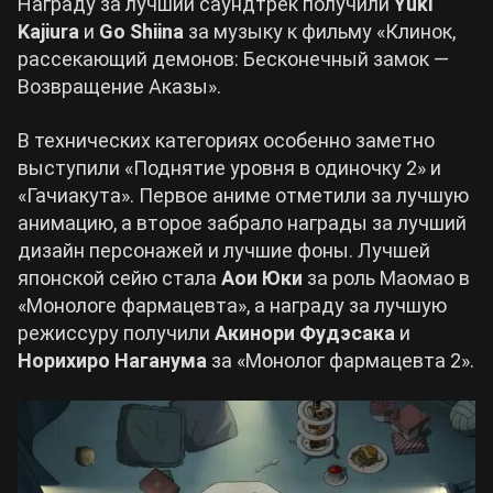
Награду за лучший саундтрек получили
Yuki
Kajiura
и
Go Shiina
за музыку к фильму «Клинок,
рассекающий демонов: Бесконечный замок —
Возвращение Аказы».
В технических категориях особенно заметно
выступили «Поднятие уровня в одиночку 2» и
«Гачиакута». Первое аниме отметили за лучшую
анимацию, а второе забрало награды за лучший
дизайн персонажей и лучшие фоны. Лучшей
японской сейю стала
Аои Юки
за роль Маомао в
«Монологе фармацевта», а награду за лучшую
режиссуру получили
Акинори Фудэсака
и
Норихиро Наганума
за «Монолог фармацевта 2».