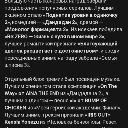
Большую часть жанровых наград забрали
продолжения популярных сериалов. Лучшим
экшеном стало
«Поднятие уровня в одиночку
2»
, комедией —
«Дандадан 2»
, драмой —
«Монолог фармацевта 2»
. Из исекаев победила
«Re:ZERO — жизнь с нуля в ином мире 3»
,
лучшей романтикой признали
«Благоухающий
цветок расцветает с достоинством»
, и среди
повседневных аниме награду забрала «Семья
шпиона 3».
Отдельный блок премии был посвящён музыке.
Лучшим опенингом стала композиция
«On The
Way»
от AiNA THE EN
D из «Дандадана 2», а
лучшим эндингом — песня
«I» от BUMP OF
CHICKEN
из «Моей геройской академии: Финал».
Лучшим аниме-треком признали
«IRIS OUT»
Kenshi Yonezu
из «Человека-бензопилы: Резе».