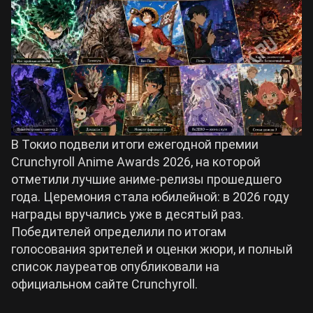
Билды Arknights: Endfield
Crimson Desert
Билды Wuthering Waves
Zenless Zone Zero
Билды Cyberpunk 2077
Kingdom Come: Deliverance 2
В Токио подвели итоги ежегодной премии
Билды Path of Exile 2
Crunchyroll Anime Awards 2026, на которой
Path of Exile 2
отметили лучшие аниме-релизы прошедшего
года. Церемония стала юбилейной: в 2026 году
награды вручались уже в десятый раз.
Wuthering Waves
Победителей определили по итогам
голосования зрителей и оценки жюри, и полный
Roblox
список лауреатов опубликовали на
официальном сайте Crunchyroll.
Hogwarts Legacy