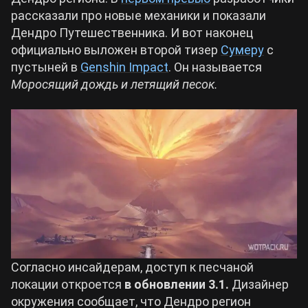
рассказали про новые механики и показали
Билды Arknights: Endfield
Дендро Путешественника. И вот наконец
Crimson Desert
официально выложен второй тизер
Сумеру
с
пустыней в
Genshin Impact
. Он называется
Билды Wuthering Waves
Zenless Zone Zero
Моросящий дождь и летящий песок.
Билды Cyberpunk 2077
Kingdom Come: Deliverance 2
Билды Path of Exile 2
Path of Exile 2
Wuthering Waves
Roblox
Согласно инсайдерам, доступ к песчаной
локации откроется
в обновлении 3.1.
Дизайнер
Hogwarts Legacy
окружения сообщает, что Дендро регион