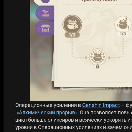
Билды Arknights: Endfield
Crimson Desert
Билды Wuthering Waves
Zenless Zone Zero
Билды Cyberpunk 2077
Kingdom Come: Deliverance 2
Билды Path of Exile 2
Path of Exile 2
Wuthering Waves
Операционные усиления в
Genshin Impact
– фу
Roblox
«Алхимический прорыв»
. Она позволяет повы
цикл больше эликсиров и всячески ускорять и
Hogwarts Legacy
уровни в Операционных усилениях и зачем он