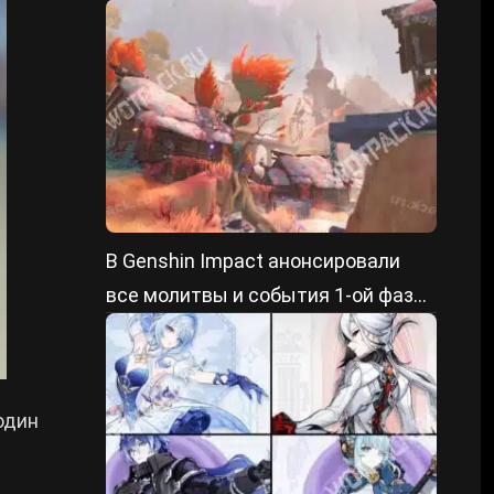
тома заданий Архонтов
В Genshin Impact анонсировали
все молитвы и события 1-ой фазы
патча 7.0
один