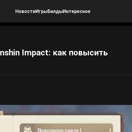
Новости
Игры
Билды
Интересное
shin Impact: как повысить