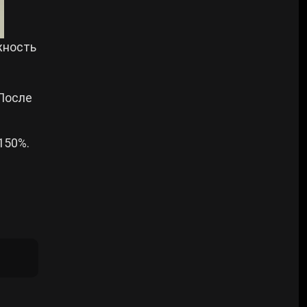
жность
 После
150%.