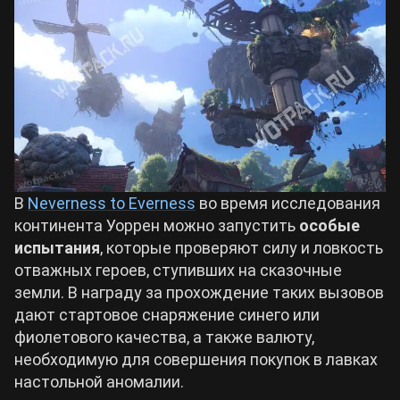
Билды Arknights: Endfield
Crimson Desert
Билды Wuthering Waves
Zenless Zone Zero
Билды Cyberpunk 2077
Kingdom Come: Deliverance 2
В
Neverness to Everness
во время исследования
Билды Path of Exile 2
Path of Exile 2
континента Уоррен можно запустить
особые
испытания
, которые проверяют силу и ловкость
отважных героев, ступивших на сказочные
Wuthering Waves
земли. В награду за прохождение таких вызовов
дают стартовое снаряжение синего или
Roblox
фиолетового качества, а также валюту,
необходимую для совершения покупок в лавках
настольной аномалии.
Hogwarts Legacy