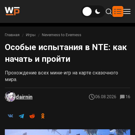
Новости
Главная
Игры
Neverness to Everness
Вы здесь:
Особые испытания в NTE: как
Новости Genshin Impact
Игры
начать и пройти
Genshin Impact
Билды
Новости Honkai: Star Rail
Прохождение всех мини-игр на карте сказочного
Билды Genshin Impact
Интересное
Honkai: Star Rail
мира.
Новости Zenless Zone Zero
Рейтинги
Билды Honkai: Star Rail
Neverness to Everness
dairnin
06.08.2026
16
Аниме
Билды Zenless Zone Zero
Gothic 1 Remake
Фильмы и сериалы
Билды Neverness to Everness
Arknights: Endfield