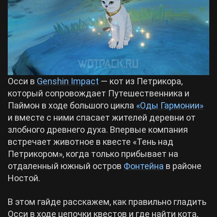
Билды Arknights: Endfield
Crimson Desert
Билды Wuthering Waves
Zenless Zone Zero
Билды Cyberpunk 2077
Осси в
Genshin Impact
— кот из Петрикора,
Kingdom Come: Deliverance 2
который сопровождает Путешественника и
Паймон в ходе большого цикла
«Оды Гармонии»
Билды Path of Exile 2
и вместе с ними спасает жителей деревни от
Path of Exile 2
злобного древнего духа. Впервые компания
встречает животное в квесте «Тень над
Wuthering Waves
Петрикором», когда только прибывает на
отдаленный южный остров
Фонтейна
в районе
Ностой.
Roblox
В этом гайде расскажем, как правильно гладить
Hogwarts Legacy
Осси в ходе цепочки квестов и где найти кота,