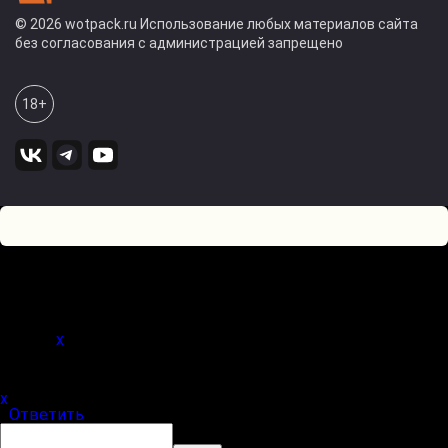
© 2026 wotpack.ru Использование любых материалов сайта
без согласования с администрацией запрещено
18+
1
0
Оставьте комментарий! Напишите, что думаете по поводу
статьи.
x
(
)
x
|
Ответить