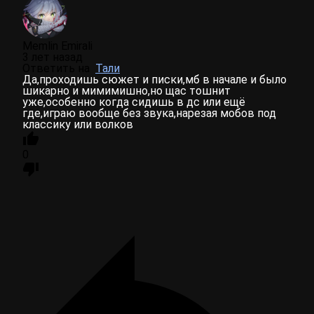
Memlin Emirali
3 лет назад
Ответить на
Тали
Да,проходишь сюжет и писки,мб в начале и было
шикарно и мимимишно,но щас тошнит
уже,особенно когда сидишь в дс или ещё
где,играю вообще без звука,нарезая мобов под
классику или волков
0