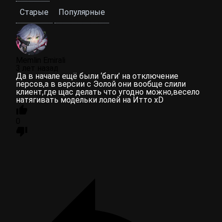
Старые
Популярные
Memlin Emirali
3 лет назад
Да в начале ещё были ‘баги’ на отключение
персов,а в версии с Эолой они вообще слили
клиент,где щас делать что угодно можно,весело
натягивать модельки лолей на Итто xD
0