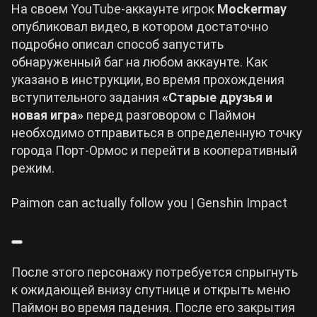
На своем YouTube-аккаунте игрок
Mockermay
опубликовал видео, в котором достаточно
Cyberpunk 2077
подробно описал способ запустить
обнаруженный баг на любом аккаунте. Как
Все игры
указано в инструкции, во время прохождения
вступительного задания
«Старые друзья и
новая игра»
перед разговором с Паймон
необходимо отправиться в определенную точку
города Порт-Ормос и перейти в кооперативный
режим.
Paimon can actually follow you | Genshin Impact
После этого персонажу потребуется спрыгнуть
к ожидающей внизу спутнице и открыть меню
Паймон во время падения. После его закрытия