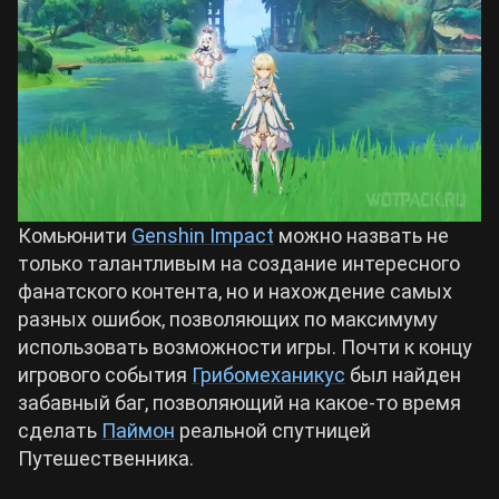
Билды Arknights: Endfield
Crimson Desert
Билды Wuthering Waves
Zenless Zone Zero
Билды Cyberpunk 2077
Kingdom Come: Deliverance 2
Комьюнити
Genshin Impact
можно назвать не
Билды Path of Exile 2
только талантливым на создание интересного
Path of Exile 2
фанатского контента, но и нахождение самых
разных ошибок, позволяющих по максимуму
Wuthering Waves
использовать возможности игры. Почти к концу
игрового события
Грибомеханикус
был найден
забавный баг, позволяющий на какое-то время
Roblox
сделать
Паймон
реальной спутницей
Путешественника.
Hogwarts Legacy