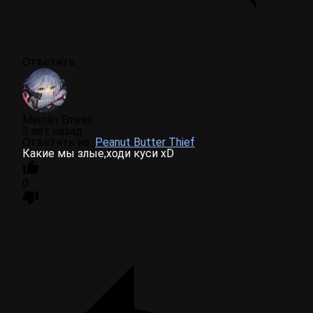
Ответить
Memlin Emirali
3 лет назад
Ответить на
Peanut Butter Thief
Какие мы злые,ходи куси xD
0