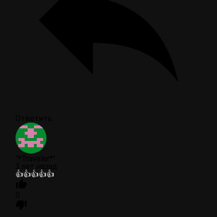
Ответить
"*Traveler*"
3 лет назад
👍👍👍👍👍
0