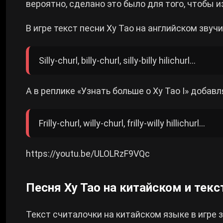
вероятно, сделано это было для того, чтобы 
В игре текст песни Ху Тао на английском зву
Silly-churl, billy-churl, silly-billy hilichurl…
А в реплике «Узнать больше о Ху Тао I» добав
Frilly-churl, willy-churl, frilly-willy hillichurl…
https://youtu.be/ULOLRzF9VQc
Песня Ху Тао на китайском и текс
Текст считалочки на китайском языке в игре з