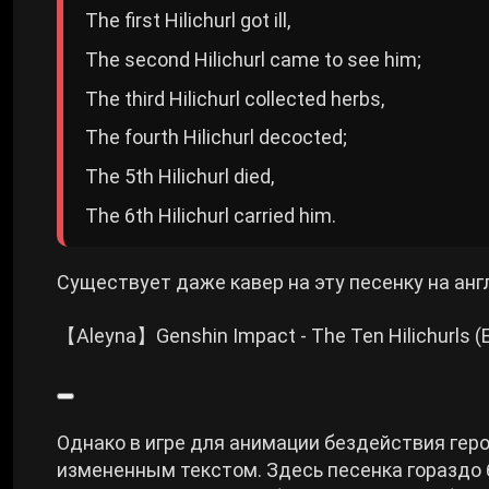
The first Hilichurl got ill,
The second Hilichurl came to see him;
The third Hilichurl collected herbs,
The fourth Hilichurl decocted;
The 5th Hilichurl died,
The 6th Hilichurl carried him.
Существует даже кавер на эту песенку на ан
【Aleyna】Genshin Impact - The Ten Hilichurls 
Однако в игре для анимации бездействия гер
измененным текстом. Здесь песенка гораздо 