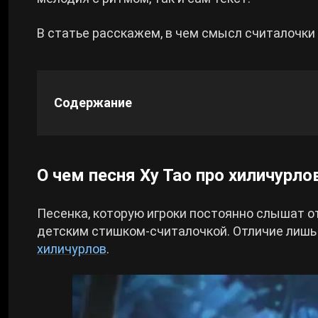
Cyberpunk 2077
В статье расскажем, в чем смысл считалочки Ху
Все игры
Содержание
О чем песня Ху Тао про хиличурло
Песенка, которую игроки постоянно слышат о
детским стишком-считалочкой. Отличие лишь в 
хиличурлов
.