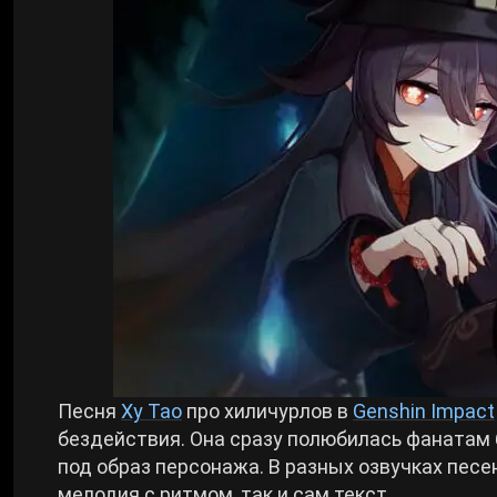
Билды Arknights: Endfield
Crimson Desert
Билды Wuthering Waves
Zenless Zone Zero
Билды Cyberpunk 2077
Kingdom Come: Deliverance 2
Билды Path of Exile 2
Path of Exile 2
Wuthering Waves
Roblox
Песня
Ху Тао
про хиличурлов в
Genshin Impact
бездействия. Она сразу полюбилась фанатам
под образ персонажа. В разных озвучках песе
Hogwarts Legacy
мелодия с ритмом, так и сам текст.