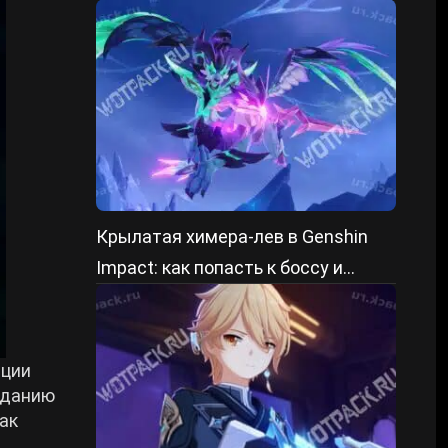
победить
Крылатая химера-лев в Genshin
Impact: как попасть к боссу и
победить
ации
аданию
ак