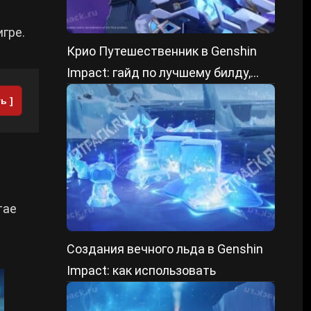
игре.
Крио Путешественник в Genshin
Impact: гайд по лучшему билду,
артефактам и отрядам
ь ]
тае
Создания вечного льда в Genshin
Impact: как использовать