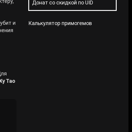
ктеру,
Донат со скидкой по UID
убит и
Калькулятор примогемов
чения
Для
Ху Тао