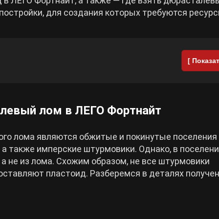
д в ЛЕГО Фортнайт, а также — где взять дюрасталев
постройки, для создания которых требуются ресурс
[ Показат
алевый лом в ЛЕГО Фортнайт
ого лома являются обжитые и покинутые поселения
 а также имперские штурмовики. Однако, в поселен
а не из лома. Схожим образом, не все штурмовики
 оставляют пластоид. Разберемся в деталях получе