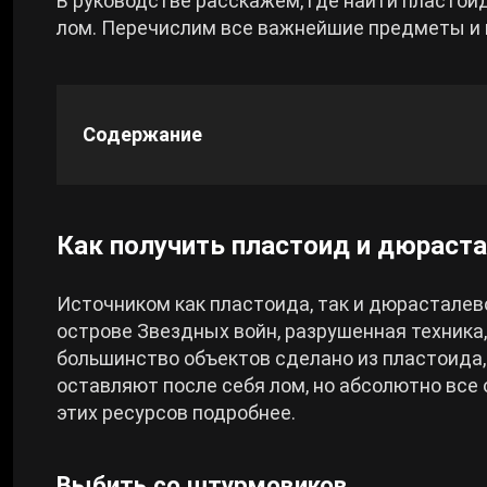
В руководстве расскажем, где найти пластои
лом. Перечислим все важнейшие предметы и 
Cyberpunk 2077
Все игры
Содержание
Как получить пластоид и дюраст
Источником как пластоида, так и дюрасталев
острове Звездных войн, разрушенная техника,
большинство объектов сделано из пластоида, 
оставляют после себя лом, но абсолютно все
этих ресурсов подробнее.
Выбить со штурмовиков