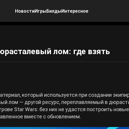
Новости
Игры
Билды
Интересное
дюрасталевый лом: где взять
териал, который используется при создании экипир
ый лом — другой ресурс, переплавляемый в дюраст
ове Star Wars: без них не удастся построить новые
бавленное вместе с обновлением.