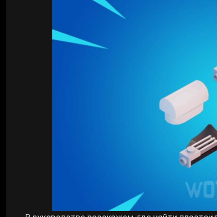
Билды Arknights: Endfield
Crimson Desert
Билды Wuthering Waves
Zenless Zone Zero
Билды Cyberpunk 2077
Kingdom Come: Deliverance 2
Билды Path of Exile 2
Path of Exile 2
Wuthering Waves
Roblox
Hogwarts Legacy