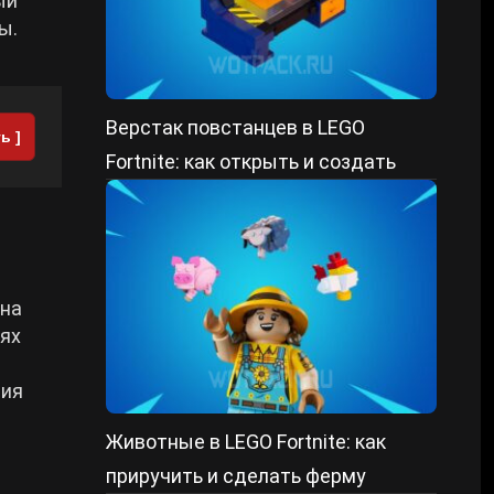
ый
ы.
Верстак повстанцев в LEGO
ь ]
Fortnite: как открыть и создать
 на
иях
ния
Животные в LEGO Fortnite: как
приручить и сделать ферму