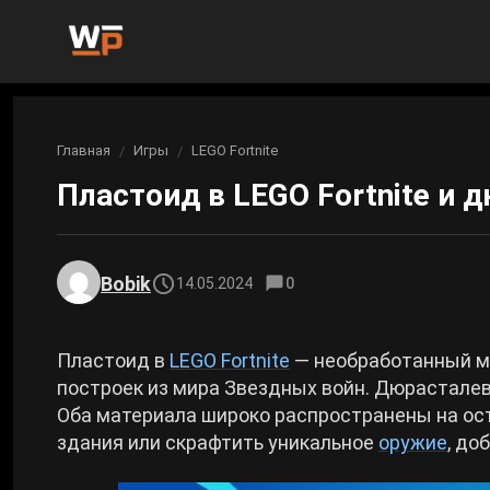
Новости
Главная
Игры
LEGO Fortnite
Вы здесь:
Новости Genshin Impact
Игры
Пластоид в LEGO Fortnite и 
Genshin Impact
Билды
Новости Honkai: Star Rail
Билды Genshin Impact
Интересное
Honkai: Star Rail
Bobik
14.05.2024
0
Новости Zenless Zone Zero
Рейтинги
Билды Honkai: Star Rail
Neverness to Everness
Пластоид в
LEGO Fortnite
— необработанный ма
Аниме
построек из мира Звездных войн. Дюрасталев
Билды Zenless Zone Zero
Оба материала широко распространены на остр
Gothic 1 Remake
здания или скрафтить уникальное
оружие
, до
Фильмы и сериалы
Билды Neverness to Everness
Arknights: Endfield