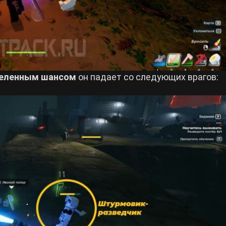
деленным шансом
он падает со следующих врагов: