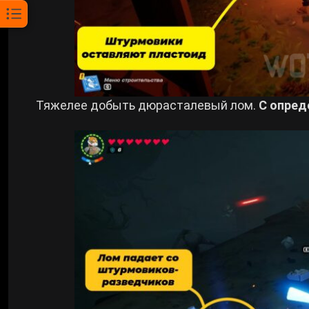
Тяжелее добыть дюрасталевый лом.
С опре