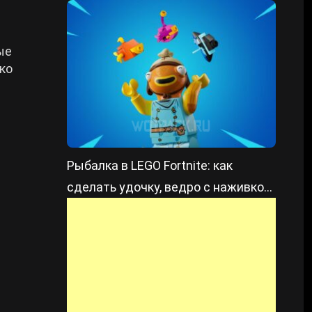
ые
ко
Рыбалка в LEGO Fortnite: как
сделать удочку, ведро с наживкой
и где ловить рыбу