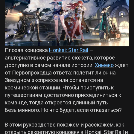
Билды Arknights: Endfield
Crimson Desert
Билды Wuthering Waves
Zenless Zone Zero
Билды Cyberpunk 2077
Плохая концовка
Honkai: Star Rail
—
Kingdom Come: Deliverance 2
альтернативное развитие сюжета, которое
доступно в самом начале истории.
Химеко
ждет
Билды Path of Exile 2
от Первопроходца ответа: полетит ли он на
Path of Exile 2
Звездном экспрессе или останется на
космической станции. Чтобы приступить к
Wuthering Waves
путешествиям достаточно присоединиться к
команде, тогда откроется длинный путь
Безымянного. Но что будет, если отказаться?
Roblox
В этом руководстве покажем и расскажем, как
Hogwarts Legacy
открыть секретную концовку в Honkai: Star Rail и