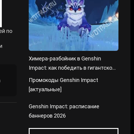
ей по
и
Химера-разбойник в Genshin
Impact: как победить в гигантской
форме и уменьшенном состоянии
Промокоды Genshin Impact
n
[актуальные]
Genshin Impact: расписание
баннеров 2026