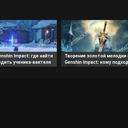
enshin Impact: где найти
Творение золотой мелодии 
едить ученика-ваятеля
Genshin Impact: кому подхо
как прокачать клеймор