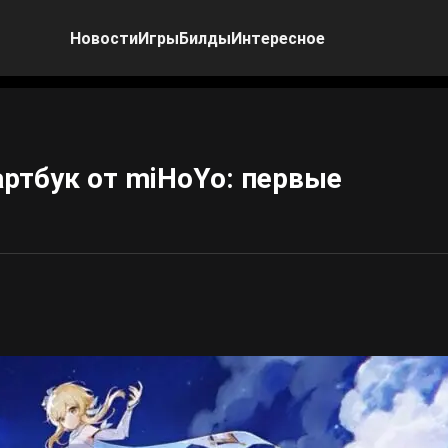
Новости
Игры
Билды
Интересное
артбук от miHoYo: первые