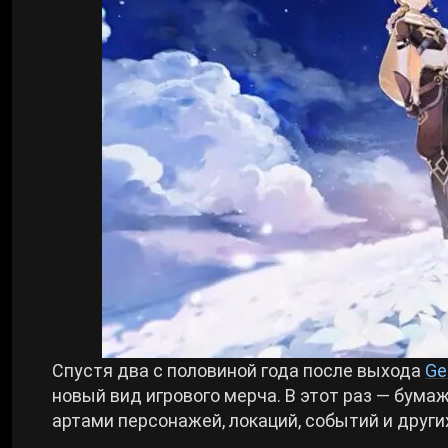
Билды Arknights: Endfield
Crimson Desert
Билды Wuthering Waves
Zenless Zone Zero
Билды Cyberpunk 2077
Kingdom Come: Deliverance 2
Билды Path of Exile 2
Path of Exile 2
Wuthering Waves
Roblox
Спустя два с половиной года после выхода
Ge
новый вид игрового мерча. В этот раз — бума
артами персонажей, локаций, событий и други
Hogwarts Legacy