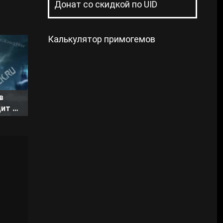
Донат со скидкой по UID
Калькулятор примогемов
в
дит и