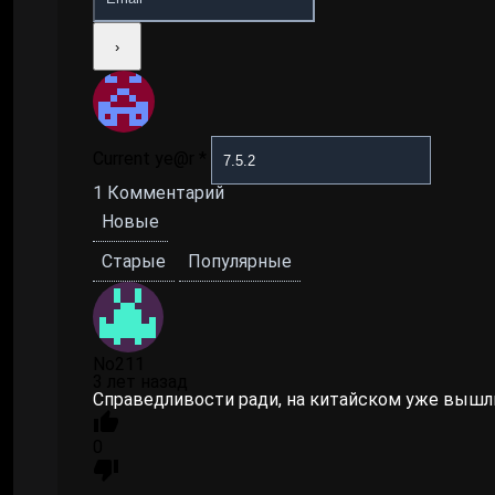
Current ye@r
*
1
Комментарий
Новые
Старые
Популярные
No211
3 лет назад
Справедливости ради, на китайском уже вышли
0