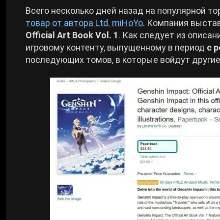
Всего несколько дней назад на популярной т
Cyberpunk 2077
товар от автора Ltd. miHoYo
. Компания выста
Official Art Book Vol. 1
. Как следует из описа
игровому контенту, выпущенному в период
с 
Все игры
последующих томов, в которые войдут другие 