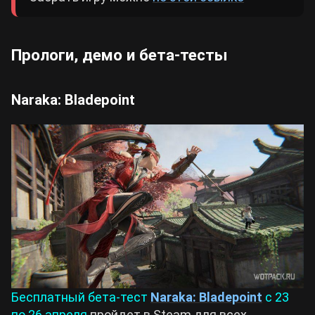
Прологи, демо и бета-тесты
Naraka: Bladepoint
Бесплатный бета-тест
Naraka: Bladepoint
с 23
по 26 апреля
пройдет в Steam для всех