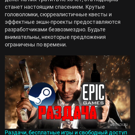
станет настоящим спасением. Крутые
Билды Arknights: Endfield
головоломки, сюрреалистичные квесты и
Crimson Desert
эффектные экшн-проекты предоставляются
разработчиками безвозмездно. Будьте
Билды Wuthering Waves
Zenless Zone Zero
внимательны, некоторые предложения
ограничены по времени.
Билды Cyberpunk 2077
Kingdom Come: Deliverance 2
Билды Path of Exile 2
Path of Exile 2
Wuthering Waves
Roblox
Hogwarts Legacy
Раздачи, бесплатные игры и свободный доступ