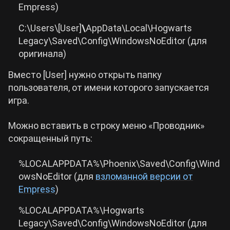
Empress)
C:\Users\[User]
\
AppData\Local\Hogwarts
Legacy\Saved\Config\WindowsNoEditor (для
оригинала)
Вместо [User] нужно открыть папку
пользователя, от имени которого запускается
игра.
Можно вставить в строку меню «Проводник»
сокращенный путь:
%LOCALAPPDATA%\Phoenix\Saved\Config\Wind
owsNoEditor (для
взломанной версии от
Empress
)
%LOCALAPPDATA%\Hogwarts
Legacy\Saved\Config\WindowsNoEditor (для