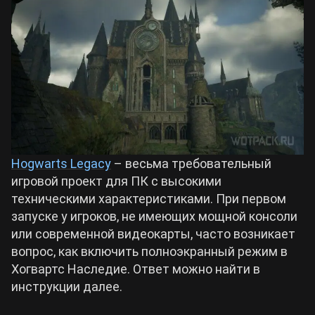
Билды Arknights: Endfield
Crimson Desert
Билды Wuthering Waves
Zenless Zone Zero
Билды Cyberpunk 2077
Kingdom Come: Deliverance 2
Билды Path of Exile 2
Hogwarts Legacy
– весьма требовательный
Path of Exile 2
игровой проект для ПК с высокими
техническими характеристиками. При первом
Wuthering Waves
запуске у игроков, не имеющих мощной консоли
или современной видеокарты, часто возникает
вопрос, как включить полноэкранный режим в
Roblox
Хогвартс Наследие. Ответ можно найти в
инструкции далее.
Hogwarts Legacy