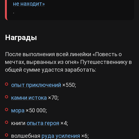
не находит»
.
Награды
После выполнения всей линейки «Повесть о
мечтах, вырванных из огня» Путешественнику в
общей сумме удастся заработать:
опыт приключений
×550;
камни истока
×70;
мора
×50 000;
книги
опыта героя
×4;
волшебная
руда усиления
×6;