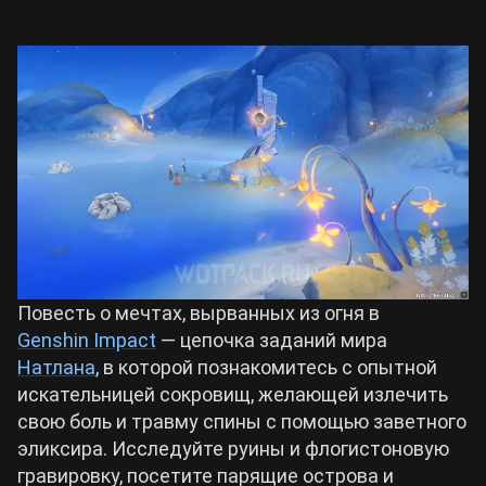
Билды Arknights: Endfield
Crimson Desert
Билды Wuthering Waves
Zenless Zone Zero
Билды Cyberpunk 2077
Kingdom Come: Deliverance 2
Билды Path of Exile 2
Path of Exile 2
Повесть о мечтах, вырванных из огня в
Wuthering Waves
Genshin Impact
— цепочка заданий мира
Натлана
, в которой познакомитесь с опытной
искательницей сокровищ, желающей излечить
Roblox
свою боль и травму спины с помощью заветного
эликсира. Исследуйте руины и флогистоновую
Hogwarts Legacy
гравировку, посетите парящие острова и