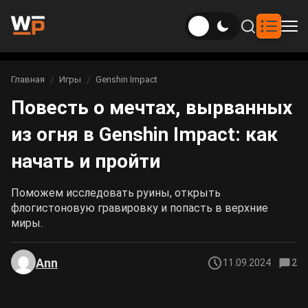
Новости
Главная
Игры
Genshin Impact
Вы здесь:
Повесть о мечтах, вырванных
Новости Genshin Impact
Игры
из огня в Genshin Impact: как
Genshin Impact
Билды
Новости Honkai: Star Rail
начать и пройти
Билды Genshin Impact
Интересное
Honkai: Star Rail
Новости Zenless Zone Zero
Поможем исследовать руины, открыть
Рейтинги
флогистоновую гравировку и попасть в верхние
Билды Honkai: Star Rail
Neverness to Everness
миры.
Аниме
Билды Zenless Zone Zero
Gothic 1 Remake
Ann
11.09.2024
2
Фильмы и сериалы
Билды Neverness to Everness
Arknights: Endfield