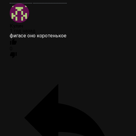
Кулич
1 год назад
фигасе оно коротенькое
0