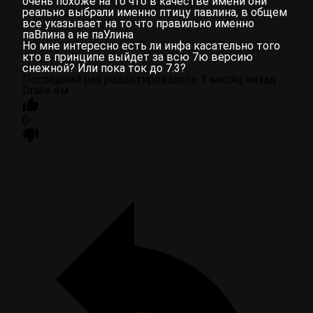
очень похоже на то что в качестве имени они
реально выбрали именно птицу павлина, в общем
все указывает на то что правильно именно
паВлина а не паУлина
Но мне интересно есть ли инфа касательно того
кто в принципе выйдет за всю 7ю версию
снежной? Или пока ток до 7.3?
Последний раз редактировалось 1 месяц назад
Drake ем
0