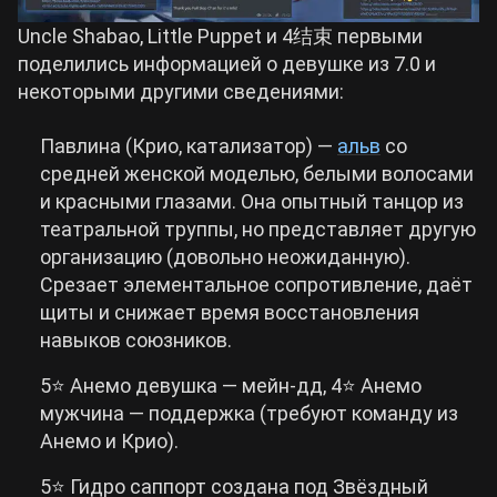
Uncle Shabao, Little Puppet и 4结束 первыми
поделились информацией о девушке из 7.0 и
некоторыми другими сведениями:
Павлина (Крио, катализатор) —
альв
со
средней женской моделью, белыми волосами
и красными глазами. Она опытный танцор из
театральной труппы, но представляет другую
организацию (довольно неожиданную).
Срезает элементальное сопротивление, даёт
щиты и снижает время восстановления
навыков союзников.
5⭐ Анемо девушка — мейн-дд, 4⭐ Анемо
мужчина — поддержка (требуют команду из
Анемо и Крио).
5⭐ Гидро саппорт создана под Звёздный