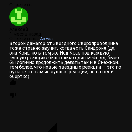
Ответить
Алексей
1 месяц назад
Ответить на
Акула
Второй дамагер от Звездного Сверхпроводника
тоже странно звучит, когда есть Сандроне (да,
она Крио, но в том же Нод Крае под каждую
лунную реакцию был только один мейн дд, было
бы логично продолжить делать так и в Снежной,
тем более, что новые звездные реакции — это по
сути те же самые лунные реакции, но в новой
обертке)
1