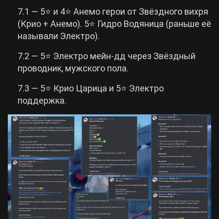
7.1 — 5⭐ и 4⭐ Анемо герои от Звёздного вихря
Cyberpunk 2077
(Крио + Анемо). 5⭐ Гидро Водяница (раньше её
называли Электро).
Все игры
7.2 — 5⭐ Электро мейн-дд через Звёздный
проводник, мужского пола.
7.3 — 5⭐ Крио Царица и 5⭐ Электро
поддержка.