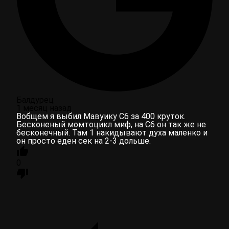
Балдурец
1 месяц назад
Вобщем я выбил Мавуику С6 за 400 круток.
Бесконеный момтоцикл миф, на С6 он так же не
бесконечный. Там 1 накидывают духа маленко и
он просто еден сек на 2-3 дольше.
0