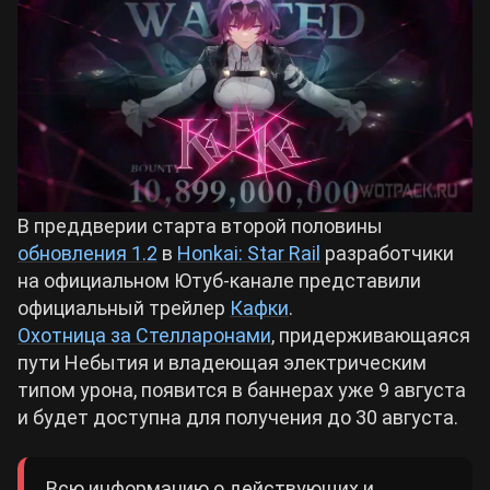
Билды Arknights: Endfield
Crimson Desert
Билды Wuthering Waves
Zenless Zone Zero
Билды Cyberpunk 2077
Kingdom Come: Deliverance 2
В преддверии старта второй половины
Билды Path of Exile 2
обновления 1.2
в
Honkai: Star Rail
разработчики
Path of Exile 2
на официальном Ютуб-канале представили
официальный трейлер
Кафки
.
Охотница за Стелларонами
Wuthering Waves
, придерживающаяся
пути Небытия и владеющая электрическим
типом урона, появится в баннерах уже 9 августа
Roblox
и будет доступна для получения до 30 августа.
Hogwarts Legacy
Всю информацию о действующих и