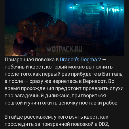
Билды Arknights: Endfield
Crimson Desert
Билды Wuthering Waves
Zenless Zone Zero
Билды Cyberpunk 2077
Kingdom Come: Deliverance 2
Призрачная повозка в
Dragon’s Dogma 2
—
Билды Path of Exile 2
побочный квест, который можно выполнить
Path of Exile 2
после того, как первый раз прибудете в Батталь,
а после — сразу же вернетесь в Вернворт. Во
время прохождения предстоит проверить слухи
Wuthering Waves
про загадочный дилижанс, притвориться
пешкой и уничтожить цепочку поставки рабов.
Roblox
В гайде расскажем, у кого взять квест, как
проследить за призрачной повозкой в DD2,
Hogwarts Legacy