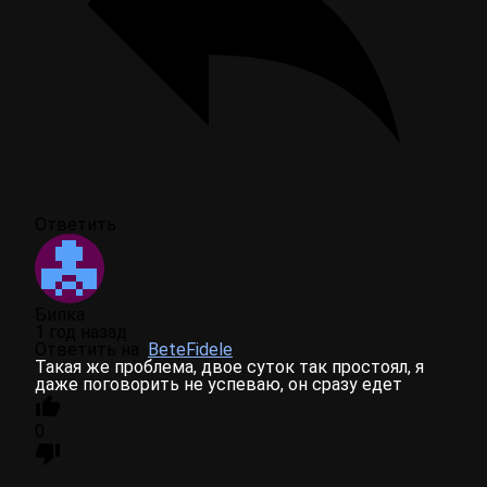
Ответить
Бипка
1 год назад
Ответить на
BeteFidele
Такая же проблема, двое суток так простоял, я
даже поговорить не успеваю, он сразу едет
0