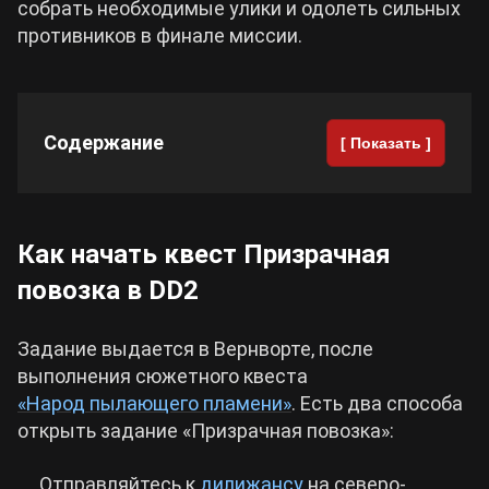
собрать необходимые улики и одолеть сильных
противников в финале миссии.
Cyberpunk 2077
Все игры
Содержание
[ Показать ]
Как начать квест Призрачная
повозка в DD2
Задание выдается в Вернворте, после
выполнения сюжетного квеста
«Народ пылающего пламени»
. Есть два способа
открыть задание «Призрачная повозка»:
Отправляйтесь к
дилижансу
на северо-