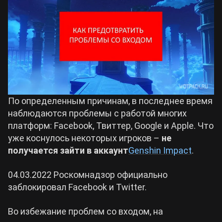
Билды Arknights: Endfield
Crimson Desert
Билды Wuthering Waves
Zenless Zone Zero
Билды Cyberpunk 2077
Kingdom Come: Deliverance 2
По определенным причинам, в последнее время
наблюдаются проблемы с работой многих
Билды Path of Exile 2
Path of Exile 2
платформ: Facebook, Твиттер, Google и Apple. Что
уже коснулось некоторых игроков –
не
получается зайти в аккаунт
Genshin Impact
.
Wuthering Waves
04.03.2022 Роскомнадзор официально
Roblox
заблокировал Facebook и Twitter.
Во избежание проблем со входом, на
Hogwarts Legacy