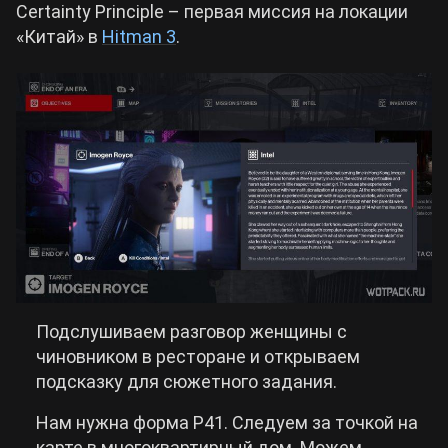
Certainty Principle – первая миссия на локации
«Китай» в
Hitman 3
.
Билды Arknights: Endfield
Crimson Desert
Билды Wuthering Waves
Zenless Zone Zero
Билды Cyberpunk 2077
Kingdom Come: Deliverance 2
Билды Path of Exile 2
Path of Exile 2
Wuthering Waves
Подслушиваем разговор женщины с
чиновником в ресторане и открываем
Roblox
подсказку для сюжетного задания.
Нам нужна форма P41. Следуем за точкой на
Hogwarts Legacy
карте в многоквартирный дом. Можем