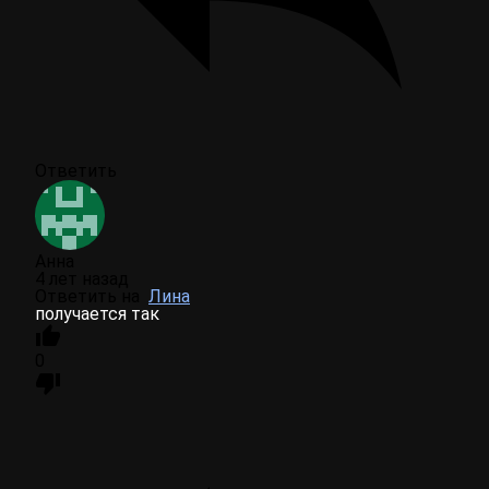
Ответить
Анна
4 лет назад
Ответить на
Лина
получается так
0