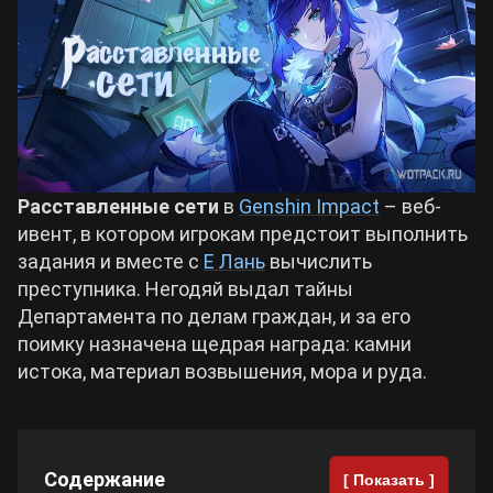
Билды Arknights: Endfield
Crimson Desert
Билды Wuthering Waves
Zenless Zone Zero
Билды Cyberpunk 2077
Kingdom Come: Deliverance 2
Расставленные сети
в
Genshin Impact
– веб-
ивент, в котором игрокам предстоит выполнить
Билды Path of Exile 2
задания и вместе с
Е Лань
вычислить
Path of Exile 2
преступника. Негодяй выдал тайны
Департамента по делам граждан, и за его
Wuthering Waves
поимку назначена щедрая награда: камни
истока, материал возвышения, мора и руда.
Roblox
Hogwarts Legacy
Содержание
[ Показать ]