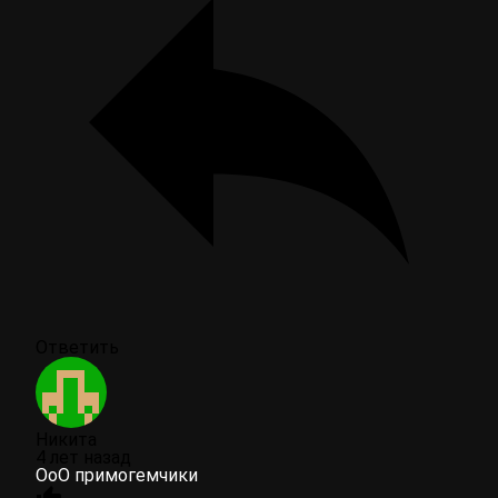
Ответить
Никита
4 лет назад
ОоО примогемчики