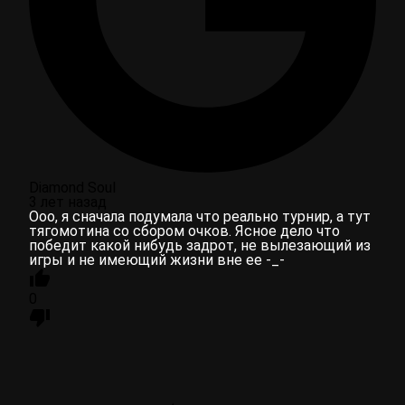
Diamond Soul
3 лет назад
Ооо, я сначала подумала что реально турнир, а тут
тягомотина со сбором очков. Ясное дело что
победит какой нибудь задрот, не вылезающий из
игры и не имеющий жизни вне ее -_-
0