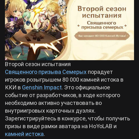
Билды Arknights: Endfield
Crimson Desert
Билды Wuthering Waves
Zenless Zone Zero
Билды Cyberpunk 2077
Kingdom Come: Deliverance 2
Второй сезон испытания
Билды Path of Exile 2
Священного призыва Семерых
порадует
Path of Exile 2
игроков розыгрышем 80 000 камней истока в
ККИ в
Genshin Impact
. Это официальное
событие от разработчиков, в ходе которого
Wuthering Waves
необходимо активно участвовать во
внутриигровых карточных дуэлях.
Roblox
Зарегистрируйтесь в конкурсе, чтобы получить
призы в виде рамки аватара на HoYoLAB и
Hogwarts Legacy
камней истока
.