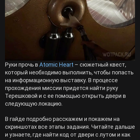
Билды Arknights: Endfield
Crimson Desert
Билды Wuthering Waves
Zenless Zone Zero
Билды Cyberpunk 2077
Kingdom Come: Deliverance 2
Руки прочь в
Atomic Heart
– сюжетный квест,
Билды Path of Exile 2
который необходимо выполнить, чтобы попасть
Path of Exile 2
на информационную выставку. В процессе
прохождения миссии придется найти руку
Терешковой и с ее помощью открыть двери в
Wuthering Waves
следующую локацию.
Roblox
В гайде подробно расскажем и покажем на
скриншотах все этапы задания. Читайте дальше
и узнаете, где найти код от двери с лутом и как
Hogwarts Legacy