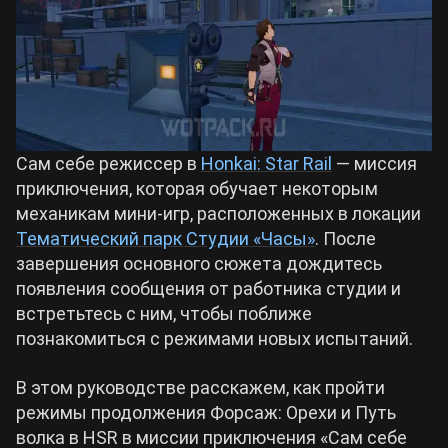
Билды Arknights: Endfield
Crimson Desert
Билды Wuthering Waves
Zenless Zone Zero
Сам себе режиссер в
Honkai: Star Rail
— миссия
Билды Cyberpunk 2077
Kingdom Come: Deliverance 2
приключения, которая обучает некоторым
механикам мини-игр, расположенных в локации
Билды Path of Exile 2
Тематический парк Студии «Часы»
. После
Path of Exile 2
завершения основного сюжета дождитесь
появления сообщения от работника студии и
Wuthering Waves
встретьтесь с ним, чтобы поближе
познакомиться с режимами новых испытаний.
Roblox
В этом руководстве расскажем, как пройти
режимы продолжения Форсаж: Орехи и Путь
Hogwarts Legacy
волка в HSR в миссии приключения «Сам себе