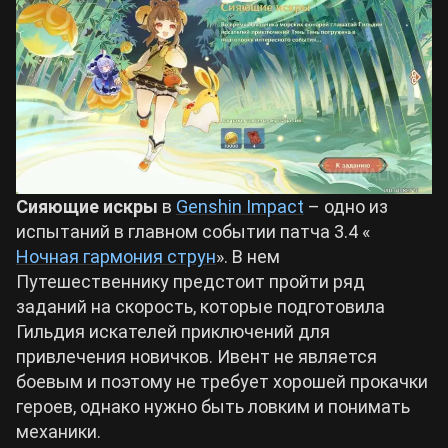
Билды Arknights: Endfield
Crimson Desert
Билды Wuthering Waves
Zenless Zone Zero
Билды Cyberpunk 2077
Kingdom Come: Deliverance 2
Сияющие искры
в
Genshin Impact
– одно из
Билды Path of Exile 2
испытаний в главном событии патча 3.4 «
Path of Exile 2
Ночная гармония струн
». В нем
Путешественнику предстоит пройти ряд
заданий на скорость, которые подготовила
Wuthering Waves
Гильдия искателей приключений для
привлечения новичков. Ивент не является
Roblox
боевым и поэтому не требует хорошей прокачки
героев, однако нужно быть ловким и понимать
Hogwarts Legacy
механики.