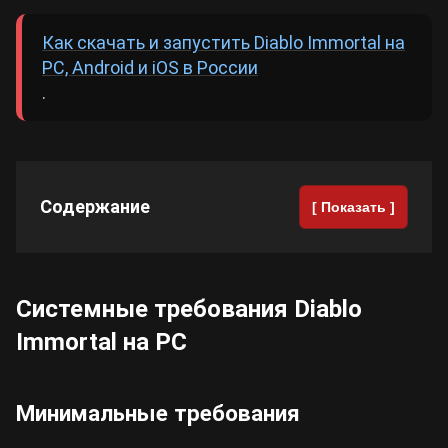
Как скачать и запустить Diablo Immortal на
Cyberpunk 2077
PC, Android и iOS в России
.
Все игры
Содержание
[ Показать ]
Системные требования Diablo
Immortal на PC
Минимальные требования