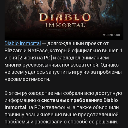
Билды Arknights: Endfield
Crimson Desert
Билды Wuthering Waves
Zenless Zone Zero
Diablo Immortal
— долгожданный проект от
Билды Cyberpunk 2077
Blizzard и NetEase, который официально вышел 1
Kingdom Come: Deliverance 2
июня [2 июня на PC] и завладел вниманием
многих русскоязычных пользователей. Однако
Билды Path of Exile 2
Path of Exile 2
не всем удалось запустить игру из-за проблемы
несовместимости.
Wuthering Waves
В этом руководстве мы собрали всю доступную
информацию о
системных требованиях Diablo
Roblox
Immortal
на PC и телефоны, а также объяснили
причину возникновения выше представленной
проблемы и рассказали о способе ее решении.
Hogwarts Legacy