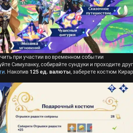
учить при участии во временном событии
уйте Симуланку, собирайте сундуки и проходите дру
ти
. Накопив
125 ед. валюты
, заберете костюм Кира