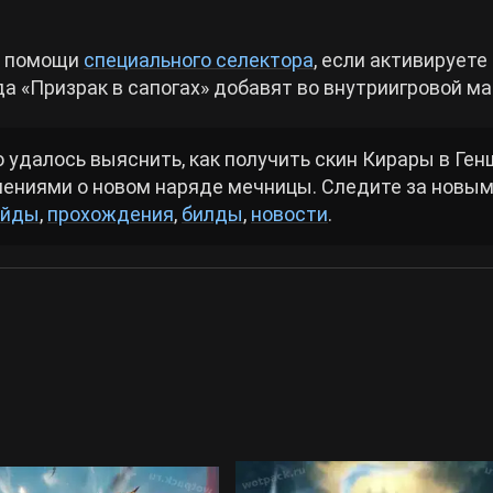
и помощи
специального селектора
, если активируете 
гда «Призрак в сапогах» добавят во внутриигровой ма
 удалось выяснить, как получить скин Кирары в Ген
лениями о новом наряде мечницы. Следите за новы
айды
,
прохождения
,
билды
,
новости
.