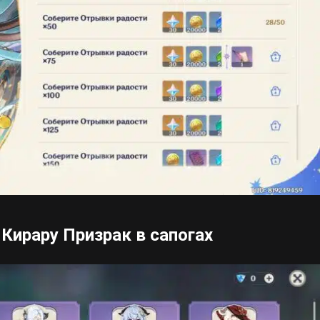
 Кирару Призрак в сапогах