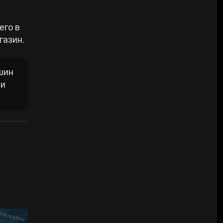
его в
газин.
шин
ми