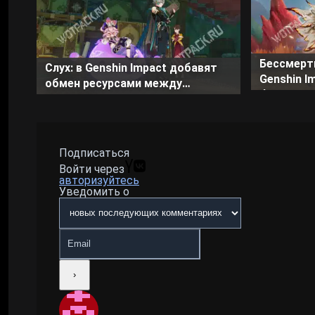
Бессмерт
Слух: в Genshin Impact добавят
Genshin I
обмен ресурсами между
боссу и п
игроками
Подписаться
Войти через
авторизуйтесь
Уведомить о