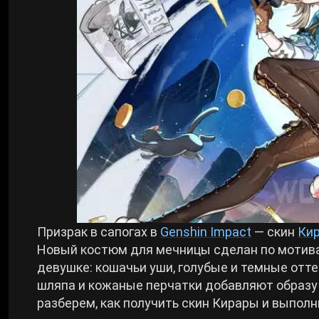
Билды Arknights: Endfield
Crimson Desert
Билды Wuthering Waves
Zenless Zone Zero
Билды Cyberpunk 2077
Kingdom Come: Deliverance 2
Билды Path of Exile 2
Path of Exile 2
Wuthering Waves
Призрак в сапогах в
Genshin Impact
— скин
Ки
Новый костюм для мечницы сделан по мотива
Roblox
девушке: кошачьи уши, голубые и темные отт
шляпа и кожаные перчатки добавляют образу 
разберем, как получить скин Кирары и выполн
Hogwarts Legacy