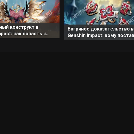
ный конструкт в
Багряное доказательство в
mpact: как попасть к
Genshin Impact: кому поста
обедить
как получить