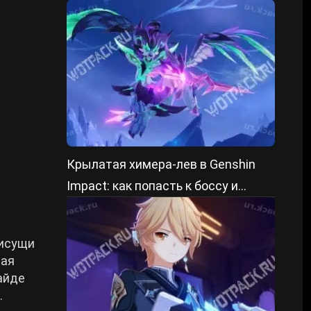
победить
Крылатая химера-лев в Genshin
Impact: как попасть к боссу и
победить
.
рисущи
вая
айде
.