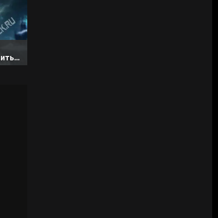
вить и