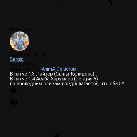
Ответить
Администратор
Sergio
1 год назад
Ответить на
AnimA Delacroix
В патче 1.3 Лайтер (Сыны Калидона)
В патче 1.4 Асаба Харумаса (Секция 6)
по последним сливам предполагается, что оба 5*
0