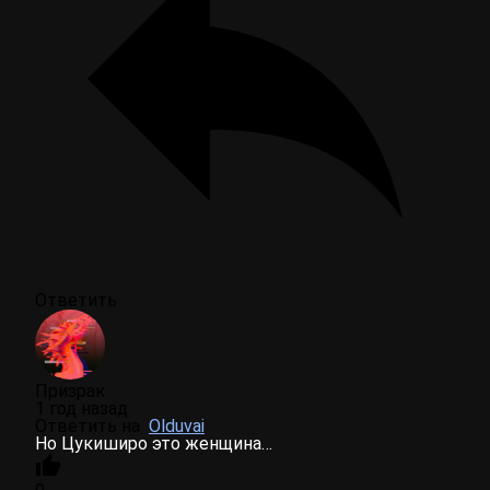
Ответить
Призрак
1 год назад
Ответить на
Olduvai
Но Цукиширо это женщина…