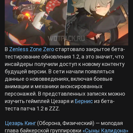
Билды Arknights: Endfield
Crimson Desert
Билды Wuthering Waves
Zenless Zone Zero
В
Zenless Zone Zero
стартовало закрытое бета-
Билды Cyberpunk 2077
Kingdom Come: Deliverance 2
тестирование обновления 1.2, а это значит, что
инсайдеры получили доступ к новому контенту
Билды Path of Exile 2
будущей версии. В сети начали появляться
Path of Exile 2
данные о нововведениях, включая боевые
анимации и механики анонсированных
Wuthering Waves
персонажей. В представленных записях можно
изучить геймплей Цезаря и
Бернис
из бета-
теста патча 1.2 в ZZZ.
Roblox
Цезарь Кинг
(Оборона, Физический) — молодая
Hogwarts Legacy
глава байкерской группировки
«Сыны Калидона»