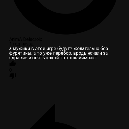
AnimA Delacroix
1 год назад
а мужики в этой игре будут? желательно без
фурятины, а то уже перебор. вродь начали за
здравие и опять какой то хонкайимпакт.
0