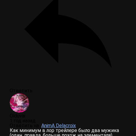
Ответить
Olduvai
1 год назад
Ответить на
AnimA Delacroix
Как минимум в лор трейлере было два мужика
(один, правда, больше похож на элементаля).