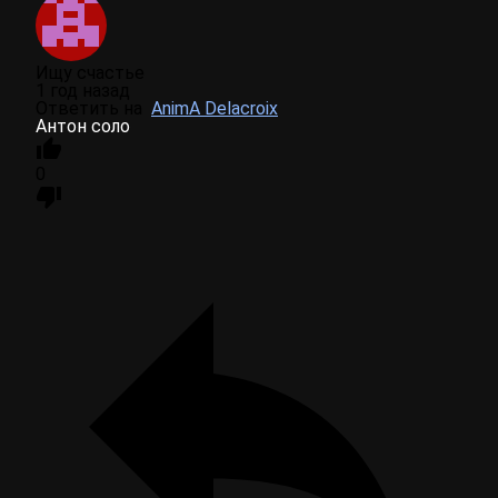
Ищу счастье
1 год назад
Ответить на
AnimA Delacroix
Антон соло
0