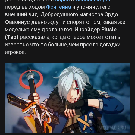
перед выходом
Фонтейна
и упомянул его
Билды Arknights: Endfield
внешний вид. Добродушного магистра Ордо
Crimson Desert
Фавониус давно ждут и спорят о том, какая же
моделька ему достанется. Инсайдер
Plusle
Билды Wuthering Waves
Zenless Zone Zero
(Tao)
рассказала, когда о герое может стать
известно что-то больше, чем просто догадки
Билды Cyberpunk 2077
игроков.
Kingdom Come: Deliverance 2
Билды Path of Exile 2
Path of Exile 2
Wuthering Waves
Roblox
Hogwarts Legacy