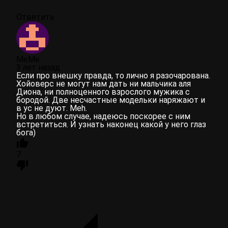
Ответить
MeMe
3 лет назад
Если про внешку правда, то лично я разочарована.
Хойоверс не могут нам дать ни мальчика аля
Диона, ни полноценного взрослого мужика с
бородой. Две несчастные модельки наряжают и
в ус не дуют. Meh.
Но в любом случае, надеюсь поскорее с ним
встретиться. И узнать наконец какой у него глаз
бога)
7