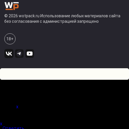
© 2026 wotpack.ru Использование любых материалов сайта
без согласования с администрацией запрещено
18+
4
0
Оставьте комментарий! Напишите, что думаете по поводу
статьи.
x
(
)
x
|
Ответить