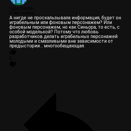
hyperbloom
3 лет назад
А нигде не проскальзывала информация, будет он
играбельным или фоновым персонажем? Или
фоновым персонажем, но как Синьора, то есть, с
особой моделькой? Потому что любовь
разработчиков делать играбельных персонажей
молодыми и смазливыми вне зависимости от
предыстории… многообещающая.
0