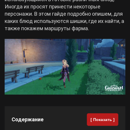
Иногда их просят принести некоторые
Билды Arknights: Endfield
персонажи. В этом гайде подробно опишем, для
Crimson Desert
каких блюд используются шишки, где их найти, а
также покажем маршруты фарма.
Билды Wuthering Waves
Zenless Zone Zero
Билды Cyberpunk 2077
Kingdom Come: Deliverance 2
Билды Path of Exile 2
Path of Exile 2
Wuthering Waves
Roblox
Содержание
[ Показать ]
Hogwarts Legacy