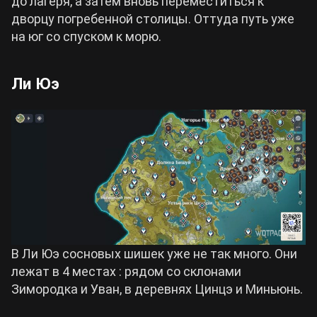
до лагеря, а затем вновь переместиться к
дворцу погребенной столицы. Оттуда путь уже
на юг со спуском к морю.
Ли Юэ
В Ли Юэ сосновых шишек уже не так много. Они
лежат в 4 местах : рядом со склонами
Зимородка и Уван, в деревнях Цинцэ и Миньюнь.