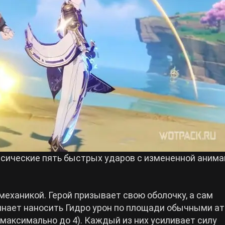
сические пять быстрых ударов с измененной анима
еханикой. Герой призывает свою оболочку, а сам
чинает наносить Гидро урон по площади обычными ат
аксимально до 4). Каждый из них усиливает силу