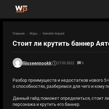
Новости
Главная
Игры
Genshin Impact
Вы здесь:
Новости Genshin Impact
Игры
Стоит ли крутить баннер Аято
Genshin Impact
Билды
Новости Honkai: Star Rail
Билды Genshin Impact
Интересное
Honkai: Star Rail
lliisseennookk
27.03.2022
3
Новости Zenless Zone Zero
Рейтинги
Билды Honkai: Star Rail
Neverness to Everness
Разбор преимуществ и недостатков нового 5
Аниме
о способностях, разберемся для чего и кому 
Билды Zenless Zone Zero
Gothic 1 Remake
Данный гайд поможет определиться, стоит л
Фильмы и сериалы
Билды Neverness to Everness
персонажа и крутить его баннер.
Arknights: Endfield