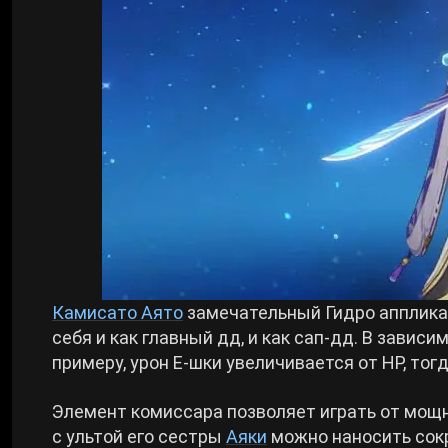
Камисато Аято
замечательный Гидро апплика
себя и как главный дд, и как сап-дд. В завис
примеру, урон Е-шки увеличивается от HP, тог
Элемент комиссара позволяет играть от мощн
с ультой его сестры
Аяки
можно наносить сок