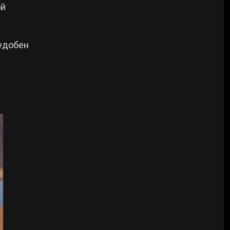
ой
удобен