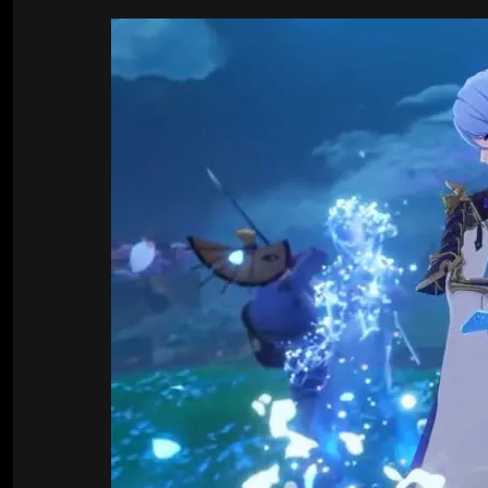
Билды Arknights: Endfield
Crimson Desert
Билды Wuthering Waves
Zenless Zone Zero
Билды Cyberpunk 2077
Kingdom Come: Deliverance 2
Билды Path of Exile 2
Path of Exile 2
Wuthering Waves
Roblox
Hogwarts Legacy