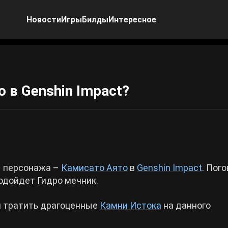
Новости
Игры
Билды
Интересное
 в Genshin Impact?
⭐ персонажа –
Камисато Аято
в
Genshin Impact
. Пог
подойдет Гидро мечник.
и тратить драгоценные
Камни Истока
на данного