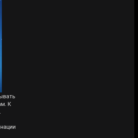
зывать
ам. К
.
инации