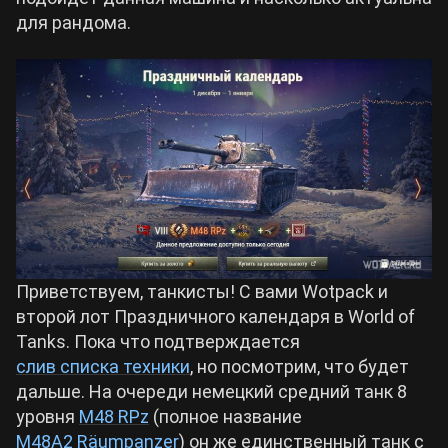
для рандома.
Билды Arknights: Endfield
Crimson Desert
Билды Wuthering Waves
Zenless Zone Zero
Билды Cyberpunk 2077
Kingdom Come: Deliverance 2
Билды Path of Exile 2
Path of Exile 2
Приветствуем, танкисты! С вами Wotpack и
Wuthering Waves
второй лот Праздничного календаря в World of
Tanks. Пока что подтверждается
слив списка техники
, но посмотрим, что будет
Roblox
дальше. На очереди немецкий средний танк 8
уровня
M48 RPz
(полное название
Hogwarts Legacy
M48A2 Räumpanzer
) он же единственный танк с