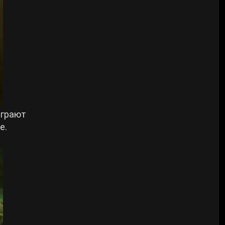
играют
е.