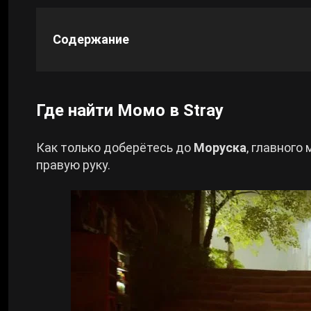
Cyberpunk 2077
Содержание
Все игры
Где найти Момо в Stray
Как только доберётесь до
Моруска
, главного
правую руку.