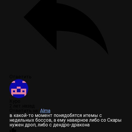
Ответить
Куро
2 лет назад
Ответить на
Alma
в какой-то момент понядобятся итемы с
недельных боссов, а ему наверное либо со Скары
нужен дроп, либо с дендро-дракона