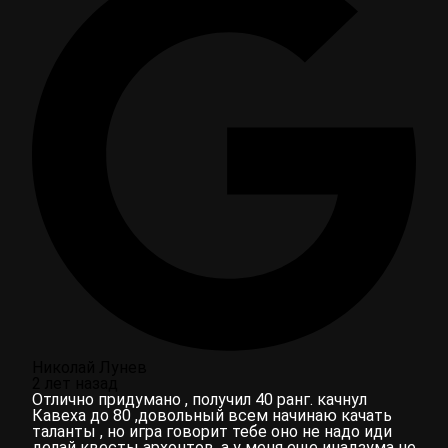
Николай Лунев
2 лет назад
Отлично придумано , получил 40 ранг. качнул
Кавеха до 80 ,довольный всем начинаю качать
таланты , но игра говорит тебе оно не надо иди
делай квесты архонтов ,а у меня еще инадзума не