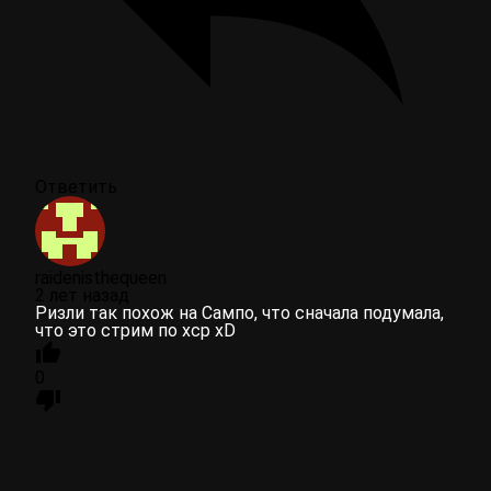
Ответить
raidenisthequeen
2 лет назад
Ризли так похож на Сампо, что сначала подумала,
что это стрим по хср xD
0