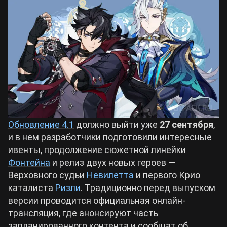
Билды Arknights: Endfield
Crimson Desert
Билды Wuthering Waves
Zenless Zone Zero
Билды Cyberpunk 2077
Kingdom Come: Deliverance 2
Билды Path of Exile 2
Path of Exile 2
Обновление 4.1
должно выйти уже
27 сентября
,
и в нем разработчики подготовили интересные
ивенты, продолжение сюжетной линейки
Wuthering Waves
Фонтейна
и релиз двух новых героев —
Верховного судьи
Невилетта
и первого Крио
Roblox
каталиста
Ризли
. Традиционно перед выпуском
версии проводится официальная онлайн-
трансляция, где анонсируют часть
Hogwarts Legacy
запланированного контента и сообщат об