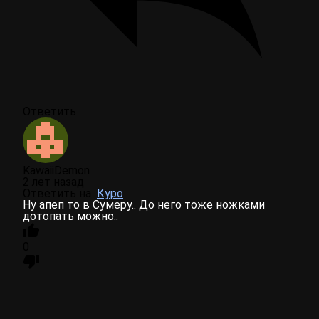
Ответить
KawaiiDemon
2 лет назад
Ответить на
Куро
Ну апеп то в Сумеру.. До него тоже ножками
дотопать можно..
0