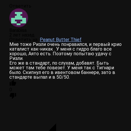
Ответить
Barabisa
2 лет назад
Ответить на
Peanut Butter Thief
Мне тоже Ризли очень понравился, и первый крио
каталист как-никак . У меня с гидро благо все
хорошо, Аято есть. Поэтому попытаю удачу с
Ризли.
Его же в стандарт, по слухам, добавят. Быть
может там тебе повезет. У меня так с Тигнари
было. Скипнул его в ивентовом баннере, зато в
стандарте выпал и в 50/50.
0