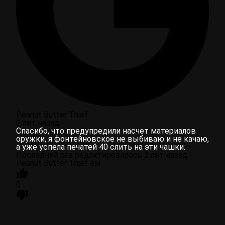
Peanut Butter Thief
2 лет назад
Спасибо, что предупредили насчет материалов
оружки, я фонтейновское не выбиваю и не качаю,
а уже успела печатей 40 слить на эти чашки.
Последний раз редактировалось 2 лет назад
Peanut Butter Thief ем
0