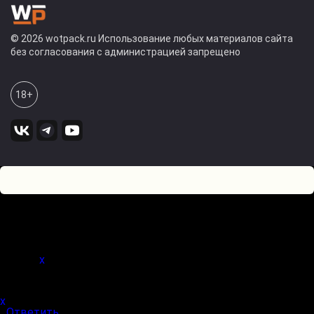
© 2026 wotpack.ru Использование любых материалов сайта
без согласования с администрацией запрещено
18+
3
0
Оставьте комментарий! Напишите, что думаете по поводу
статьи.
x
(
)
x
|
Ответить