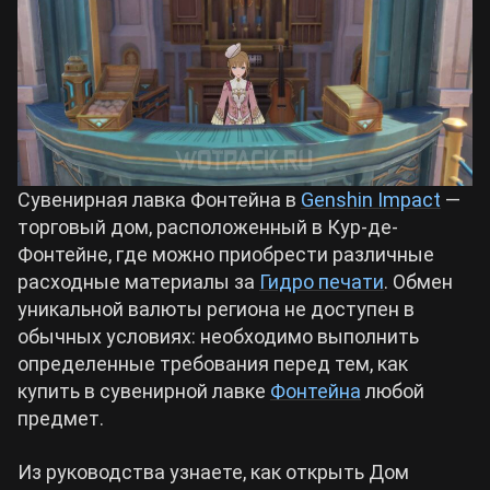
Билды Arknights: Endfield
Crimson Desert
Билды Wuthering Waves
Zenless Zone Zero
Билды Cyberpunk 2077
Kingdom Come: Deliverance 2
Сувенирная лавка Фонтейна в
Genshin Impact
—
торговый дом, расположенный в Кур-де-
Билды Path of Exile 2
Фонтейне, где можно приобрести различные
Path of Exile 2
расходные материалы за
Гидро печати
. Обмен
уникальной валюты региона не доступен в
Wuthering Waves
обычных условиях: необходимо выполнить
определенные требования перед тем, как
купить в сувенирной лавке
Фонтейна
любой
Roblox
предмет.
Hogwarts Legacy
Из руководства узнаете, как открыть Дом