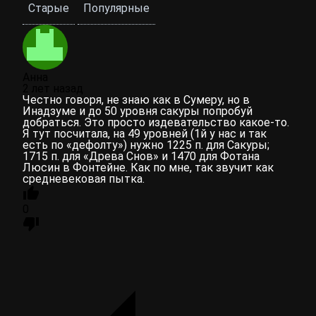
Старые
Популярные
Анна
2 лет назад
Честно говоря, не знаю как в Сумеру, но в
Инадзуме и до 50 уровня сакуры попробуй
добраться. Это просто издевательство какое-то.
Я тут посчитала, на 49 уровней (1й у нас и так
есть по «дефолту») нужно 1225 п. для Сакуры;
1715 п. для «Древа Снов» и 1470 для Фотана
Люсин в Фонтейне. Как по мне, так звучит как
средневековая пытка.
0