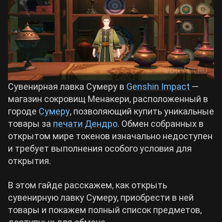
Билды Arknights: Endfield
Crimson Desert
Билды Wuthering Waves
Zenless Zone Zero
Билды Cyberpunk 2077
Сувенирная лавка Сумеру в
Genshin Impact
—
Kingdom Come: Deliverance 2
магазин сокровищ Менакери, расположенный в
городе
Сумеру
, позволяющий купить уникальные
Билды Path of Exile 2
Path of Exile 2
товары за
печати Дендро
. Обмен собранных в
открытом мире токенов изначально недоступен
и требует выполнения особого условия для
Wuthering Waves
открытия.
Roblox
В этом гайде расскажем, как открыть
сувенирную лавку Сумеру, приобрести в ней
товары и покажем полный список предметов,
Hogwarts Legacy