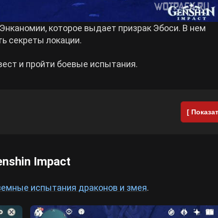
Энканомии, которое выдает призрак Эбоси. В нем
ть секреты локации.
квест и пройти боевые испытания.
[ Показат
enshin Impact
земные испытания драконов и змея
.