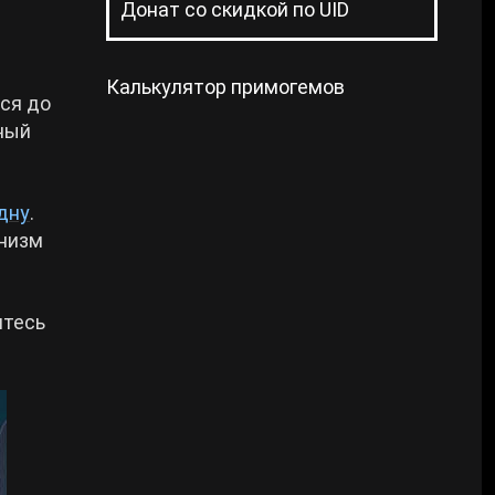
Донат со скидкой по UID
Калькулятор примогемов
ься до
нный
дну
.
анизм
итесь