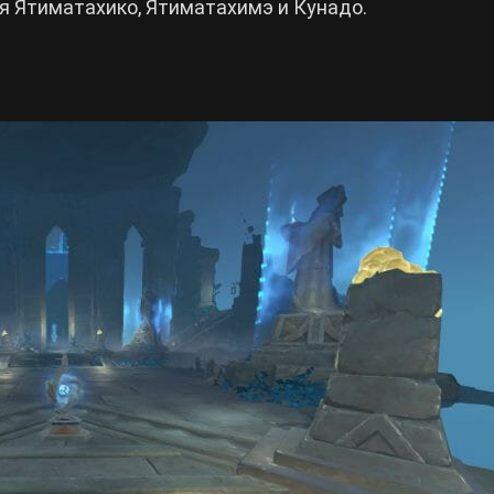
 Ятиматахико, Ятиматахимэ и Кунадо.