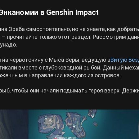
Энканомии в Genshin Impact
на Эреба самостоятельно, но не знаете, как добрат
t – прочитайте только этот раздел. Рассмотрим да
унадо.
й на червоточину с Мыса Веры, ведущую в
Витую Без
ртикали вместе с глубоководной рыбой. Данный мех
оженным в направлении каждого из островов.
ыб, чтобы они начали подымать героя вверх. Держ