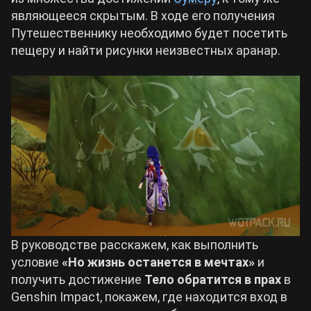
являющееся скрытым. В ходе его получения
Билды Arknights: Endfield
Путешественнику необходимо будет посетить
Crimson Desert
пещеру и найти рисунки неизвестных аранар.
Билды Wuthering Waves
Zenless Zone Zero
Билды Cyberpunk 2077
Kingdom Come: Deliverance 2
Билды Path of Exile 2
Path of Exile 2
Wuthering Waves
В руководстве расскажем, как выполнить
Roblox
условие
«Но жизнь останется в мечтах»
и
получить достижение
Тело обратится в прах
в
Genshin Impact, покажем, где находится вход в
Hogwarts Legacy