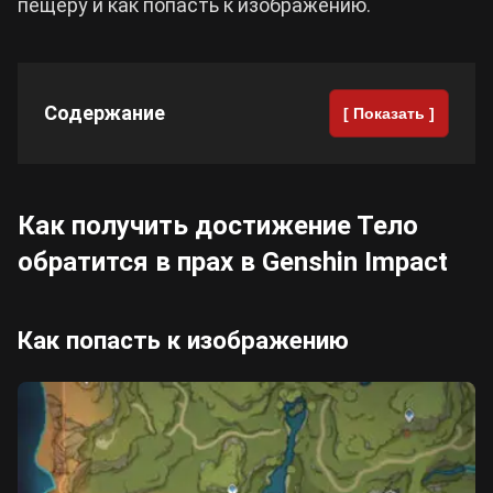
пещеру и как попасть к изображению.
Cyberpunk 2077
Содержание
[ Показать ]
Все игры
Как получить достижение Тело
обратится в прах в Genshin Impact
Как попасть к изображению