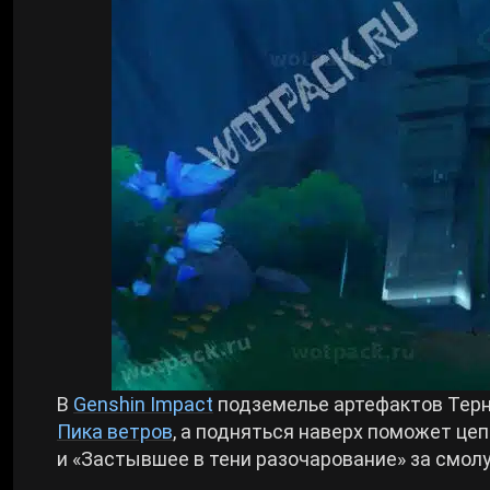
Билды Arknights: Endfield
Crimson Desert
Билды Wuthering Waves
Zenless Zone Zero
Билды Cyberpunk 2077
Kingdom Come: Deliverance 2
Билды Path of Exile 2
Path of Exile 2
Wuthering Waves
Roblox
В
Genshin Impact
подземелье артефактов Терн
Пика ветров
, а подняться наверх поможет це
и «Застывшее в тени разочарование» за смол
Hogwarts Legacy