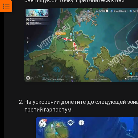
светящуюся точку. Притянитесь к ней.
На ускорении долетите до следующей зоны
третий гарпастум.