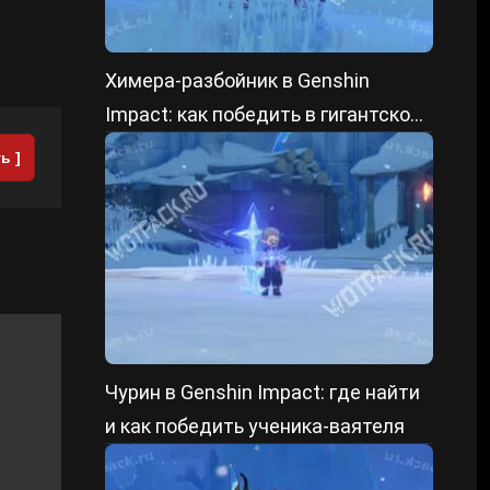
Химера-разбойник в Genshin
Impact: как победить в гигантской
форме и уменьшенном состоянии
ь ]
Чурин в Genshin Impact: где найти
и как победить ученика-ваятеля