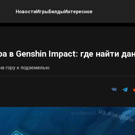
Новости
Игры
Билды
Интересное
а в Genshin Impact: где найти да
на гору к подземелью.