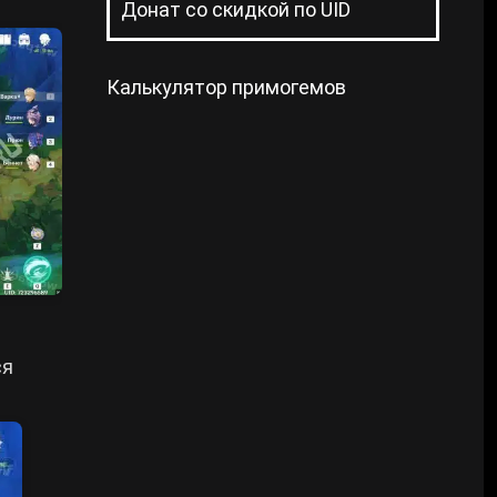
Донат со скидкой по UID
Калькулятор примогемов
ся