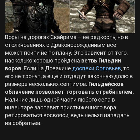
Воры на дорогах Скайрима – не редкость, но в
столкновениях с Драконорожденным все
может пойти не по плану. Это зависит от того,
насколько хорошо пройдена
ветвь Гильдии
воров
. Если на Довакине
доспехи Соловьев
, то
его не тронут, а еще и отдадут законную долю в
размере нескольких септимов.
Гильдейское
облачение позволяет торговать с грабителем.
Наличие лишь одной части любого сета в
инвентаре заставит пристыженного вора
ретироваться восвояси, ведь нельзя нападать
на собратьев.