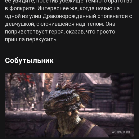
ее увидите, посетив убежище Темного братства
в Фолкрите. Интереснее же, когда ночью на
одной из улиц Драконорожденный столкнется с
девчушкой, склонившейся над телом. Она
поприветствует героя, сказав, что просто
пришла перекусить.
Собутыльник