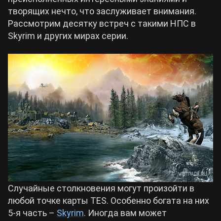
творящих нечто, что заслуживает внимания.
Билды Arknights: Endfield
Рассмотрим десятку встреч с такими НПС в
Crimson Desert
Skyrim и других мирах серии.
Билды Wuthering Waves
Zenless Zone Zero
Билды Cyberpunk 2077
Kingdom Come: Deliverance 2
Билды Path of Exile 2
Path of Exile 2
Wuthering Waves
Roblox
Случайные столкновения могут произойти в
любой точке карты TES. Особенно богата на них
Hogwarts Legacy
5-я часть –
Skyrim
. Иногда вам может