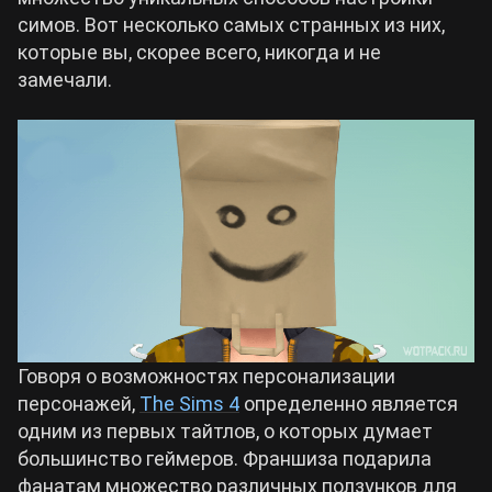
симов. Вот несколько самых странных из них,
Билды Arknights: Endfield
которые вы, скорее всего, никогда и не
Crimson Desert
замечали.
Билды Wuthering Waves
Zenless Zone Zero
Билды Cyberpunk 2077
Kingdom Come: Deliverance 2
Билды Path of Exile 2
Path of Exile 2
Wuthering Waves
Говоря о возможностях персонализации
персонажей,
The Sims 4
определенно является
Roblox
одним из первых тайтлов, о которых думает
большинство геймеров. Франшиза подарила
Hogwarts Legacy
фанатам множество различных ползунков для