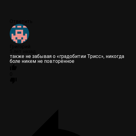
Ответить
Григорий
5 лет назад
также не забывая о «градобитии Трисс», никогда
боле никем не повторённое
0