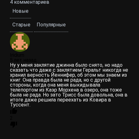
4
комментариев
Новые
Старые
Популярные
Iridium
5 лет назад
Ну у меня заклятие джинна было снято, но надо
сказать что даже с заклятием Геральт никогда не
хранил верность Йеннифер, об этом мы знаем из
книг. Она правда была не рада, но с другой
стороны, когда она меня выкидывала
телепортом из Каэр Морхена в озеро, она тоже
была не рада. Но зато Трисс была довольна, она в
итоге даже решила переехать из Ковира в
Туссент.
2