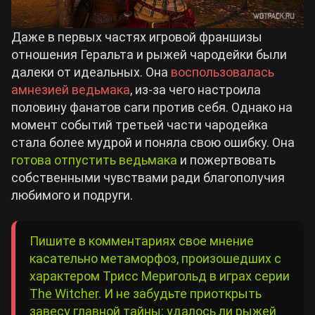
Даже в первых частях игровой франшизы
отношения Геральта и рыжей чародейки были
далеки от идеальных. Она
воспользовалась
амнезией ведьмака
, из-за чего настроила
половину фанатов саги против себя. Однако на
момент событий третьей части чародейка
стала более мудрой и поняла свою ошибку. Она
готова отпустить ведьмака
и пожертвовать
собственными чувствами ради благополучия
любимого и подруги.
Пишите в комментариях свое мнение
касательно метаморфоз, произошедших с
характером Трисс Меригольд в играх серии
The Witcher
. И не забудьте приоткрыть
завесу главной тайны: удалось ли рыжей