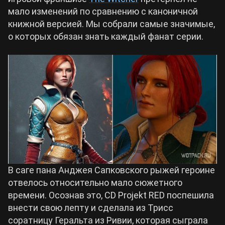
мало изменений по сравнению с каноничной
Билды Arknights: Endfield
книжной версией. Мы собрали самые значимые,
Crimson Desert
о которых обязан знать каждый фанат серии.
Билды Wuthering Waves
Zenless Zone Zero
Билды Cyberpunk 2077
Kingdom Come: Deliverance 2
Билды Path of Exile 2
Path of Exile 2
Wuthering Waves
В саге пана Анджея Сапковского рыжей героине
отвелось относительно мало сюжетного
Roblox
времени. Осознав это, CD Projekt RED поспешила
внести свою лепту и сделала из Трисс
Hogwarts Legacy
соратницу Геральта из Ривии, которая сыграла