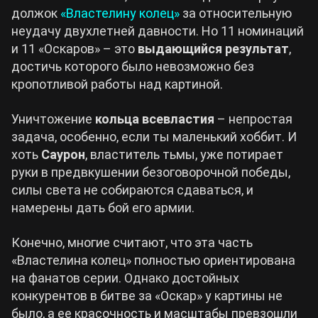
должок
«Властелину колец»
за относительную
неудачу двухлетней давности. Но 11 номинаций
и 11 «Оскаров» – это
выдающийся результат
,
достичь которого было невозможно без
кропотливой работы над картиной.
Уничтожение
кольца всевластия
– непростая
задача, особенно, если ты маленький хоббит. И
хоть
Саурон
, властитель тьмы, уже потирает
руки в предвкушении безоговорочной победы,
силы света не собираются сдаваться, и
намерены дать бой его армии.
Конечно, многие считают, что эта часть
«Властелина колец» полностью ориентирована
на фанатов серии. Однако достойных
конкурентов в битве за «Оскар» у картины не
было, а ее красочность и масштабы превзошли