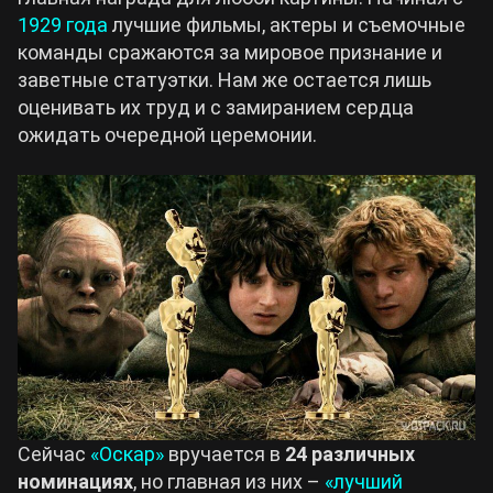
1929
года
лучшие фильмы, актеры и съемочные
Билды Arknights: Endfield
команды сражаются за мировое признание и
Crimson Desert
заветные статуэтки. Нам же остается лишь
оценивать их труд и с замиранием сердца
Билды Wuthering Waves
Zenless Zone Zero
ожидать очередной церемонии.
Билды Cyberpunk 2077
Kingdom Come: Deliverance 2
Билды Path of Exile 2
Path of Exile 2
Wuthering Waves
Roblox
Сейчас
«Оскар»
вручается в
24 различных
Hogwarts Legacy
номинациях
, но главная из них –
«лучший