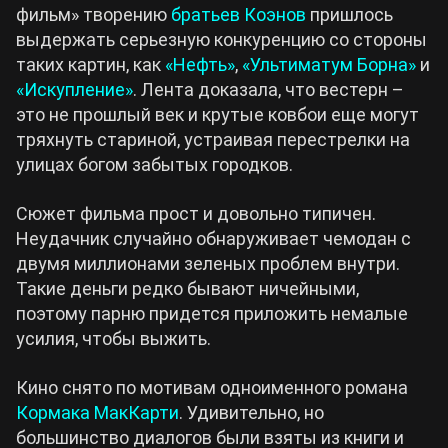
фильм» творению
братьев Коэнов
пришлось
выдержать серьезную конкуренцию со стороны
таких картин, как
«Нефть»
,
«Ультиматум Борна»
и
«Искупление»
. Лента доказала, что вестерн –
это не прошлый век и крутые ковбои еще могут
тряхнуть стариной, устраивая перестрелки на
улицах богом забытых городков.
Сюжет фильма прост и довольно типичен.
Неудачник случайно обнаруживает чемодан с
двумя миллионами зеленых проблем внутри.
Такие деньги редко бывают ничейными,
поэтому парню придется приложить немалые
усилия, чтобы выжить.
Кино снято по мотивам одноименного романа
Кормака МакКарти
. Удивительно, но
большинство диалогов были взяты из книги и