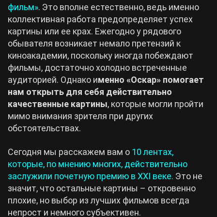
фильм»
. Это вполне естественно, ведь именно
коллективная работа предопределяет успех
Cyberpunk 2077
картины или ее крах. Ежегодно у рядового
обывателя возникает немало претензий к
Все игры
киноакадемии, поскольку иногда побеждают
фильмы, достаточно холодно встреченные
аудиторией. Однако и
менно «Оскар» помогает
нам открыть для себя действительно
качественные картины
, которые могли пройти
мимо внимания зрителя при других
обстоятельствах.
Сегодня мы расскажем вам о
10 лентах,
которые, по мнению многих, действительно
заслужили почетную премию в XXI веке.
Это не
значит, что остальные картины – откровенно
плохие, но выбор из лучших фильмов всегда
непрост и немного субъективен.