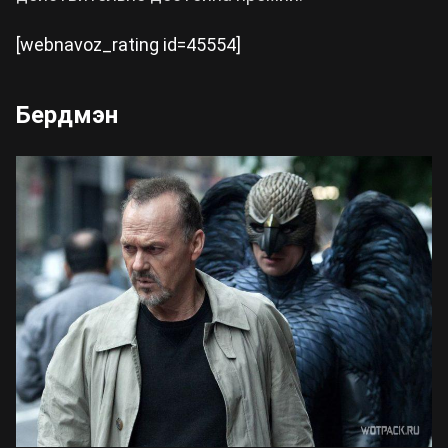
[webnavoz_rating id=45554]
Бердмэн